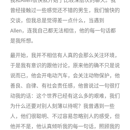
我和Allen很快就开始了比较深层次的聊天。我
曾经接触过一些感觉还不错的男生，我们愉快的
交谈，但我总是觉得差一点什么，当遇到
Allen，连我自己都无法相信，他的每一句话都
是我所想。
最开始，我并不相信有人真的会那么关注环境，
于是我有意识的跟他讨论，原来他的确不只是说
说而已，他会开电动汽车，会关注动物保护，他
善良、自律、有社会责任感，他曾说过一句很打
动我的话：这个世界已经有这么多的艰难，我们
为什么还要对别人刻薄以待呢？我曾遇到一些
人，他们很聪明、不过容易忽略别人的感受，但
他并不是，他认真倾听我的每一句话，照顾我的