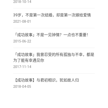
2018-10-14
39岁，不是第一次结婚，却是第一次嫁给爱情
2021-08-01
「成功故事」不是一见钟情？一点也不重要！
2015-06-22
「成功故事」我曾忍受的所有孤独与不幸，都是
为了能有幸遇见你
2017-11-14
【成功故事】与君初相识，犹如故人归
2018-04-05