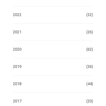
2022
(32)
2021
(26)
2020
(62)
2019
(36)
2018
(44)
2017
(20)