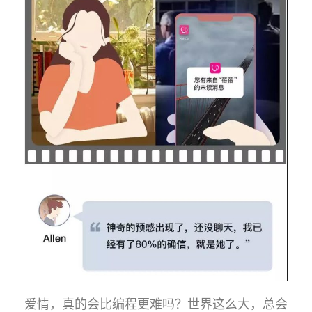
爱情，真的会比编程更难吗？世界这么大，总会