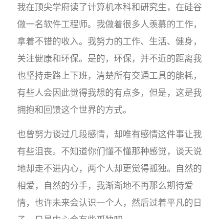
我在顶尖学府读了计算机本科和研究生，在硅谷
做一名软件工程师。我做着很多人羡慕的工作，
拿着不错的收入。我努力的工作、生活、健身，
关注健康和环保。是的，环保，并不近的距离我
也坚持走路上下班，清楚所有交通工具的能耗，
有些人会因此觉得我想的有点多，但是，这是我
拥抱和回馈这个世界的方式。
也曾努力谈过几段感情，却唯有感情这件事让我
有些沮丧。不知道你们懂不懂那种感觉，谈天说
地却走不进内心，两个人却更觉得孤独。自然的
相爱，自然的分手，我渐渐地不再那么期待爱
情，也许未来会认识一个人，然后过着平凡的日