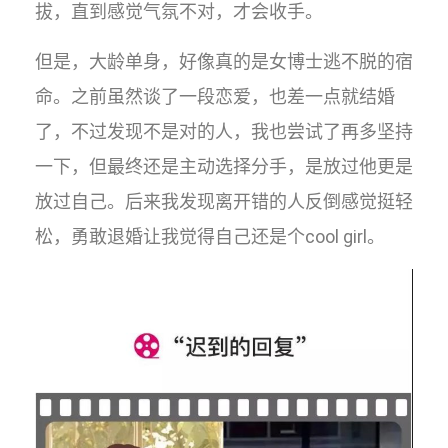
拔，直到感觉气氛不对，才会收手。
但是，大龄单身，好像真的是女博士逃不脱的宿
命。之前虽然谈了一段恋爱，也差一点就结婚
了，不过发现不是对的人，我也尝试了再多坚持
一下，但最终还是主动选择分手，是放过他更是
放过自己。后来我发现离开错的人反倒感觉挺轻
松，勇敢退婚让我觉得自己还是个cool girl。