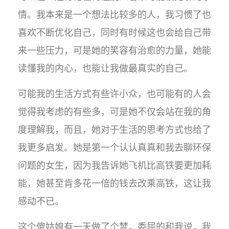
情。我本来是一个想法比较多的人，我习惯了也
喜欢不断优化自己，同时有时候这也会给自己带
来一些压力，可是她的笑容有治愈的力量，她能
读懂我的内心，也能让我做最真实的自己。
可能我的生活方式有些许小众，也可能有的人会
觉得我考虑的有些多，可是她不仅会站在我的角
度理解我，而且，她对于生活的思考方式也给了
我更多启发。她是第一个认认真真和我去聊环保
问题的女生，因为我告诉她飞机比高铁要更加耗
能，她甚至肯多花一倍的钱去改乘高铁，这让我
感动不已。
这个傻姑娘有一天做了个梦，委屈的和我说，我