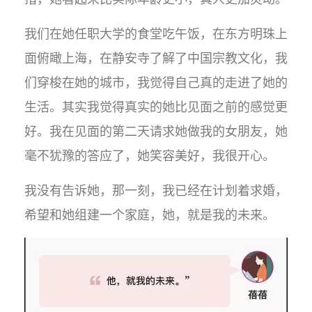
我们在她任职大学的食堂吃午饭，在东方明珠上
面俯瞰上海，在静安寺了解了中国宗教文化，我
们穿梭在她的城市，我觉得自己真的走进了她的
生活。其实我觉得真实的她比见面之前的感觉更
好。我在见面的第二天请求她做我的女朋友，她
毫不犹豫的答应了，她笑容美好，我很开心。
我没有告诉她，那一刻，我已经在计划着求婚，
希望和她组建一个家庭，她，就是我的未来。