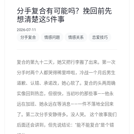
分手复合有可能吗？挽回前先
想清楚这5件事
2026-07-11
分手复合
情感问题
情感关系
恋爱技巧
复合的第九十二天，她又把行李搬了出来。第一次
分手时两个人都哭得稀里哗啦，冷战一个月后男生
道歉、认错、承诺改，她心软了。复合的头两周确
实像回到热恋，但很快，当初吵的那些事——他永
远在加班、她永远在等消息——一件不落地全回来
了。第二次分手安静得多。没人哭。 这个故事我们
后面还会讲到，但先说结论："能不能复合"是个错