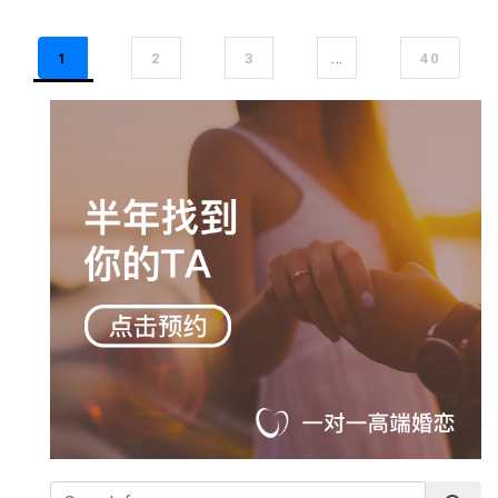
…
1
2
3
40