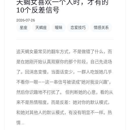
天蝎女喜欢一个人时，才有的
10个反差信号
2026-07-26
星座
天蝎座
暧昧
恋爱技巧
情感关系
追天蝎女最常见的翻车方式，不是做错了什么，而
是在她刚开始认真观察你的那个阶段，自己先退场
了。回消息变慢，当面话变少，一群人吃饭她几乎
不看你一眼——这一串信号被读成"她对我没兴趣"，
然后你识趣地不打扰了。 但判断她的心意，看的从
来不是热情程度，而是反差：她对你的默认模式，
和她对其他人的默认模式，有没有明显不一样。热
情 ...