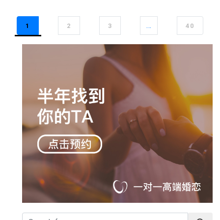
…
1
2
3
40