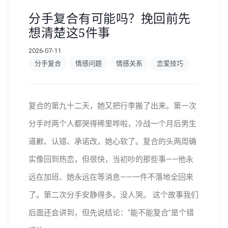
分手复合有可能吗？挽回前先
想清楚这5件事
2026-07-11
分手复合
情感问题
情感关系
恋爱技巧
复合的第九十二天，她又把行李搬了出来。第一次
分手时两个人都哭得稀里哗啦，冷战一个月后男生
道歉、认错、承诺改，她心软了。复合的头两周确
实像回到热恋，但很快，当初吵的那些事——他永
远在加班、她永远在等消息——一件不落地全回来
了。第二次分手安静得多。没人哭。 这个故事我们
后面还会讲到，但先说结论："能不能复合"是个错