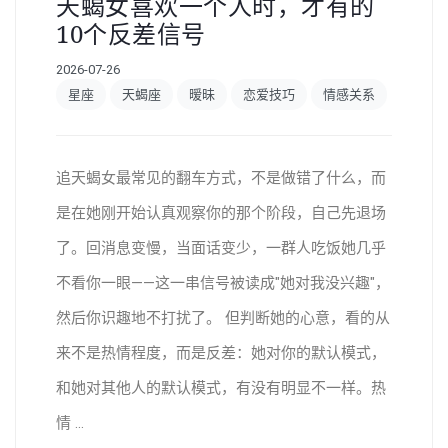
天蝎女喜欢一个人时，才有的
10个反差信号
2026-07-26
星座
天蝎座
暧昧
恋爱技巧
情感关系
追天蝎女最常见的翻车方式，不是做错了什么，而
是在她刚开始认真观察你的那个阶段，自己先退场
了。回消息变慢，当面话变少，一群人吃饭她几乎
不看你一眼——这一串信号被读成"她对我没兴趣"，
然后你识趣地不打扰了。 但判断她的心意，看的从
来不是热情程度，而是反差：她对你的默认模式，
和她对其他人的默认模式，有没有明显不一样。热
情 ...