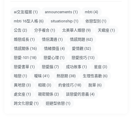
ai交友檔案
(1)
announcements
(1)
mbti
(4)
mbti 16型人格
(6)
situationship
(1)
依戀型別
(1)
公告
(2)
分手複合
(1)
北美華人婚戀
(9)
天蠍座
(1)
婚戀成長
(1)
情侶溝通
(1)
情感問題
(62)
情感關係
(16)
情緒價值
(4)
愛情觀
(52)
戀愛-101
(18)
戀愛心理
(1)
戀愛技巧
(13)
戀愛書單
(1)
戀愛腦
(7)
成功故事
(1)
星座
(3)
暗戀
(1)
曖昧
(41)
熱戀期
(38)
生理性喜歡
(6)
異地戀
(3)
相親
(3)
約會技巧
(18)
脫單
(6)
處女座
(1)
親密關係
(2)
談戀愛的意義
(4)
跨文化戀愛
(1)
迴避型依戀
(1)