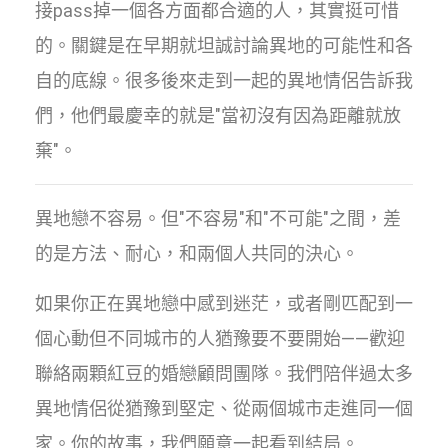
接pass掉一個各方面都合適的人，其實挺可惜
的。關鍵是在早期就坦誠討論異地的可能性和各
自的底線。很多後來走到一起的異地情侶告訴我
們，他們最慶幸的就是"當初沒有因為距離就放
棄"。
異地戀不容易。但"不容易"和"不可能"之間，差
的是方法、耐心，和兩個人共同的決心。
如果你正在異地戀中感到迷茫，或者剛匹配到一
個心動但不同城市的人猶豫要不要開始——歡迎
聯絡兩顆紅豆的婚戀顧問團隊。我們陪伴過太多
異地情侶從猶豫到堅定、從兩個城市走進同一個
家。你的故事，我們願意一起看到結局。