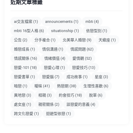
近期文章標籤
ai交友檔案
(1)
announcements
(1)
mbti
(4)
mbti 16型人格
(6)
situationship
(1)
依戀型別
(1)
公告
(2)
分手複合
(1)
北美華人婚戀
(9)
天蠍座
(1)
婚戀成長
(1)
情侶溝通
(1)
情感問題
(62)
情感關係
(16)
情緒價值
(4)
愛情觀
(52)
戀愛-101
(18)
戀愛心理
(1)
戀愛技巧
(13)
戀愛書單
(1)
戀愛腦
(7)
成功故事
(1)
星座
(3)
暗戀
(1)
曖昧
(41)
熱戀期
(38)
生理性喜歡
(6)
異地戀
(3)
相親
(3)
約會技巧
(18)
脫單
(6)
處女座
(1)
親密關係
(2)
談戀愛的意義
(4)
跨文化戀愛
(1)
迴避型依戀
(1)