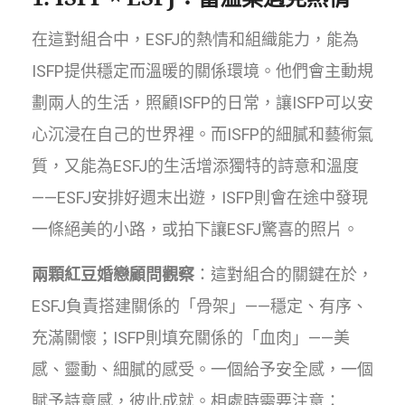
在這對組合中，ESFJ的熱情和組織能力，能為
ISFP提供穩定而溫暖的關係環境。他們會主動規
劃兩人的生活，照顧ISFP的日常，讓ISFP可以安
心沉浸在自己的世界裡。而ISFP的細膩和藝術氣
質，又能為ESFJ的生活增添獨特的詩意和溫度
——ESFJ安排好週末出遊，ISFP則會在途中發現
一條絕美的小路，或拍下讓ESFJ驚喜的照片。
兩顆紅豆婚戀顧問觀察
：這對組合的關鍵在於，
ESFJ負責搭建關係的「骨架」——穩定、有序、
充滿關懷；ISFP則填充關係的「血肉」——美
感、靈動、細膩的感受。一個給予安全感，一個
賦予詩意感，彼此成就。相處時需要注意：