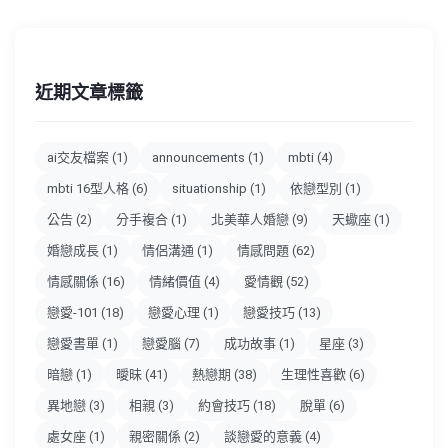
近期文章標籤
ai交友檔案
(1)
announcements
(1)
mbti
(4)
mbti 16型人格
(6)
situationship
(1)
依戀型別
(1)
公告
(2)
分手複合
(1)
北美華人婚戀
(9)
天蠍座
(1)
婚戀成長
(1)
情侶溝通
(1)
情感問題
(62)
情感關係
(16)
情緒價值
(4)
愛情觀
(52)
戀愛-101
(18)
戀愛心理
(1)
戀愛技巧
(13)
戀愛書單
(1)
戀愛腦
(7)
成功故事
(1)
星座
(3)
暗戀
(1)
曖昧
(41)
熱戀期
(38)
生理性喜歡
(6)
異地戀
(3)
相親
(3)
約會技巧
(18)
脫單
(6)
處女座
(1)
親密關係
(2)
談戀愛的意義
(4)