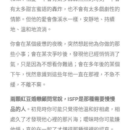
有太多甜言蜜語的轟炸，也不會有太多戲劇性的
情節。但他的愛會像溪水一樣，安靜地、持續
地、溫和地流淌。
你會在某個疲憊的夜晚，突然想起他為你做的那
些小事；會在某次爭吵後，發現他已經悄悄消了
氣，只是因為不想看你難過；會在多年後的某個
下午，恍然意識到這些年他一直在那裡，不急不
緩，不離不棄。
兩顆紅豆婚戀顧問常說，ISFP是那種需要慢慢
品的人
。初見時你可能只覺得他溫和好相處，相
處久了才發現他心裡的那片海；曖昧時你可能嫌
他慢，真的在一起了才懂得那種慢裡的認真。