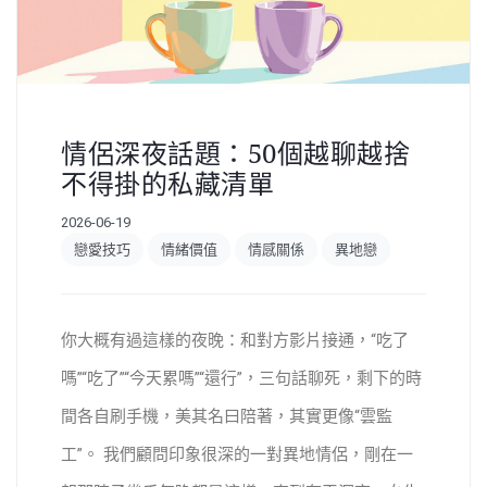
情侶深夜話題：50個越聊越捨
不得掛的私藏清單
2026-06-19
戀愛技巧
情緒價值
情感關係
異地戀
你大概有過這樣的夜晚：和對方影片接通，“吃了
嗎”“吃了”“今天累嗎”“還行”，三句話聊死，剩下的時
間各自刷手機，美其名曰陪著，其實更像“雲監
工”。 我們顧問印象很深的一對異地情侶，剛在一