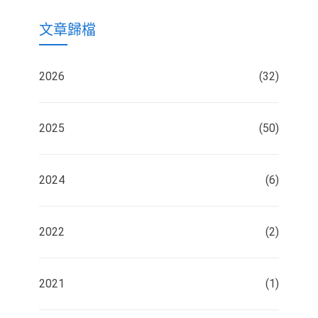
文章歸檔
2026
(32)
2025
(50)
2024
(6)
2022
(2)
2021
(1)