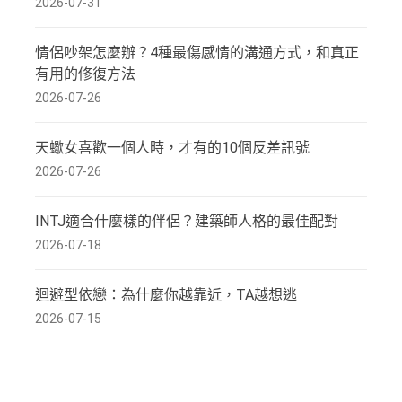
2026-07-31
情侶吵架怎麼辦？4種最傷感情的溝通方式，和真正
有用的修復方法
2026-07-26
天蠍女喜歡一個人時，才有的10個反差訊號
2026-07-26
INTJ適合什麼樣的伴侶？建築師人格的最佳配對
2026-07-18
迴避型依戀：為什麼你越靠近，TA越想逃
2026-07-15