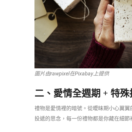
圖片由rawpixel在Pixabay上提供
二、愛情全週期 + 特
禮物是愛情裡的暗號。從曖昧期小心翼翼
投遞的思念，每一份禮物都是你藏在細節裡