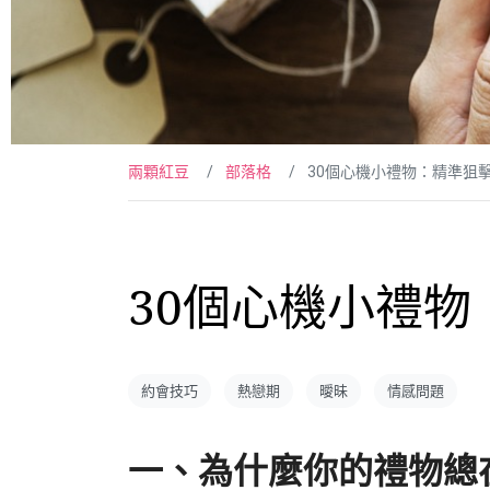
兩顆紅豆
部落格
30個心機小禮物：精準狙擊
30個心機小禮物
約會技巧
熱戀期
曖昧
情感問題
一、為什麼你的禮物總