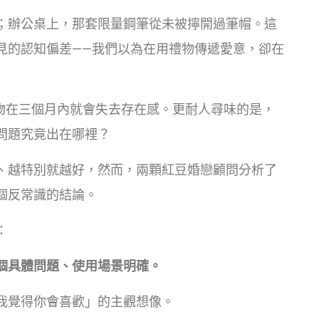
；辦公桌上，那套限量鋼筆從未被擰開過筆帽。這
見的認知偏差——我們以為在用禮物傳遞愛意，卻在
禮物在三個月內就會失去存在感。更耐人尋味的是，
問題究竟出在哪裡？
、越特別就越好，然而，兩顆紅豆婚戀顧問分析了
個反常識的結論。
：
個具體問題、使用場景明確。
我覺得你會喜歡」的主觀想像。