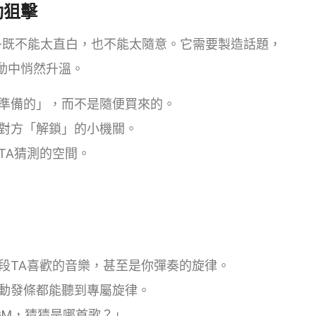
動狙擊
—既不能太直白，也不能太隨意。它需要製造話題，
動中悄然升溫。
準備的」，而不是隨便買來的。
對方「解鎖」的小機關。
TA猜測的空間。
段TA喜歡的音樂，甚至是你彈奏的旋律。
動發條都能聽到專屬旋律。
GM，猜猜是哪首歌？」