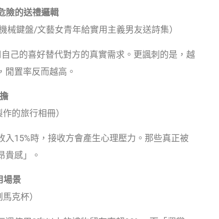
最危險的送禮邏輯
機械鍵盤/文藝女青年給實用主義男友送詩集）
用自己的喜好替代對方的真實需求。更諷刺的是，越
，閒置率反而越高。
擔
手製作的旅行相冊）
收入15%時，接收方會產生心理壓力。那些真正被
昂貴感」。
用場景
制馬克杯）