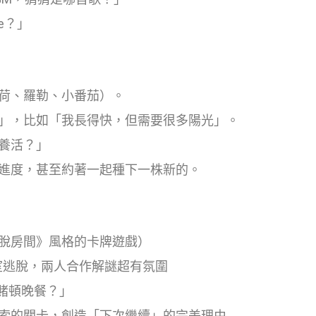
e？」
荷、羅勒、小番茄）。
」，比如「我長得快，但需要很多陽光」。
養活？」
進度，甚至約著一起種下一株新的。
脫房間》風格的卡牌遊戲）
室逃脫，兩人合作解謎超有氛圍
賭頓晚餐？」
索的關卡，創造「下次繼續」的完美理由