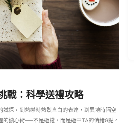
殊挑戰：科學送禮攻略
的試探，到熱戀時熱烈直白的表達，到異地時隔空
的讀心術——不是砸錢，而是砸中TA的情緒G點。