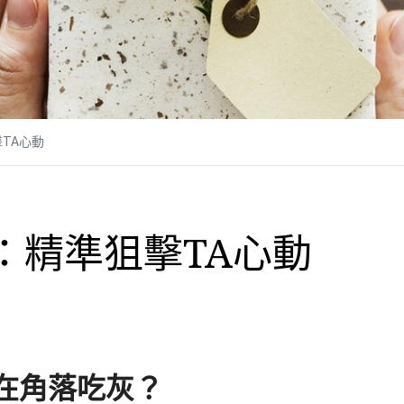
TA心動
：精準狙擊TA心動
在角落吃灰？