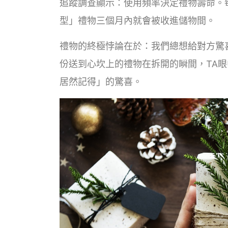
追蹤調查顯示：使用頻率決定禮物壽命。每
型」禮物三個月內就會被收進儲物間。
禮物的終極悖論在於：我們總想給對方驚
份送到心坎上的禮物在拆開的瞬間，TA
居然記得」的驚喜。