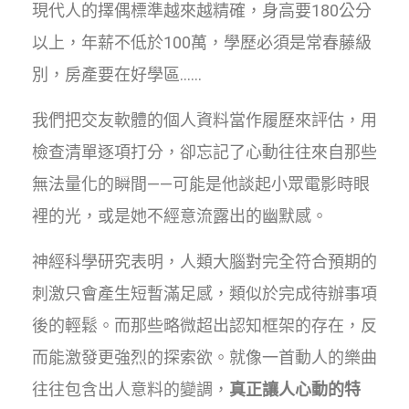
現代人的擇偶標準越來越精確，身高要180公分
以上，年薪不低於100萬，學歷必須是常春藤級
別，房產要在好學區......
我們把交友軟體的個人資料當作履歷來評估，用
檢查清單逐項打分，卻忘記了心動往往來自那些
無法量化的瞬間——可能是他談起小眾電影時眼
裡的光，或是她不經意流露出的幽默感。
神經科學研究表明，人類大腦對完全符合預期的
刺激只會產生短暫滿足感，類似於完成待辦事項
後的輕鬆。而那些略微超出認知框架的存在，反
而能激發更強烈的探索欲。就像一首動人的樂曲
往往包含出人意料的變調，
真正讓人心動的特