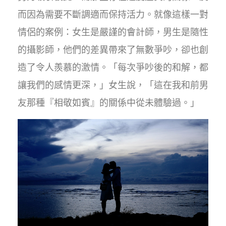
而因為需要不斷調適而保持活力。就像這樣一對
情侶的案例：女生是嚴謹的會計師，男生是隨性
的攝影師，他們的差異帶來了無數爭吵，卻也創
造了令人羨慕的激情。「每次爭吵後的和解，都
讓我們的感情更深，」女生說，「這在我和前男
友那種『相敬如賓』的關係中從未體驗過。」