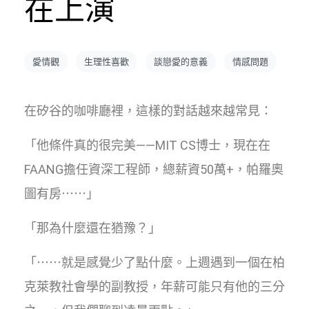
在上演
愛情觀
生理性喜歡
談戀愛的意義
情感問題
在矽谷的咖啡廳裡，這樣的對話越來越常見：
「他條件真的很完美——MIT CS博士，現在在
FAANG擔任資深工程師，總薪資50萬+，帕羅奧
圖有房⋯⋯」
「那為什麼還在猶豫？」
「⋯⋯就是感覺少了點什麼。上週遇到一個在柏
克萊教社會學的副教授，年薪可能只有他的三分