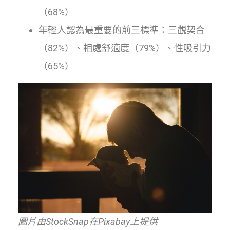
（68%）
年輕人認為最重要的前三標準：三觀契合
（82%）、相處舒適度（79%）、性吸引力
（65%）
圖片由StockSnap在Pixabay上提供