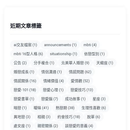
近期文章標籤
ai交友檔案
(1)
announcements
(1)
mbti
(4)
mbti 16型人格
(6)
situationship
(1)
依戀型別
(1)
公告
(2)
分手複合
(1)
北美華人婚戀
(9)
天蠍座
(1)
婚戀成長
(1)
情侶溝通
(1)
情感問題
(62)
情感關係
(16)
情緒價值
(4)
愛情觀
(52)
戀愛-101
(18)
戀愛心理
(1)
戀愛技巧
(13)
戀愛書單
(1)
戀愛腦
(7)
成功故事
(1)
星座
(3)
暗戀
(1)
曖昧
(41)
熱戀期
(38)
生理性喜歡
(6)
異地戀
(3)
相親
(3)
約會技巧
(18)
脫單
(6)
處女座
(1)
親密關係
(2)
談戀愛的意義
(4)