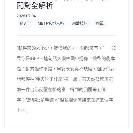
配對全解析
2026-07-04
MBTI
MBTI-16型人格
戀愛技巧
脫單
"聊得來的人不少，能懂我的，一個都沒有。"——如
果你是INFP，這句話大機率戳中過你。典型的劇本
是：對方條件不錯，早安晚安從不缺席，但所有對
話都停在"今天吃了什麼"這一層；某天你鼓起勇氣
聊一件自己反覆在想的事，得到的回覆是五個
字："想那麼多幹嘛。"很多關係就結束在這五個字
上。 ...