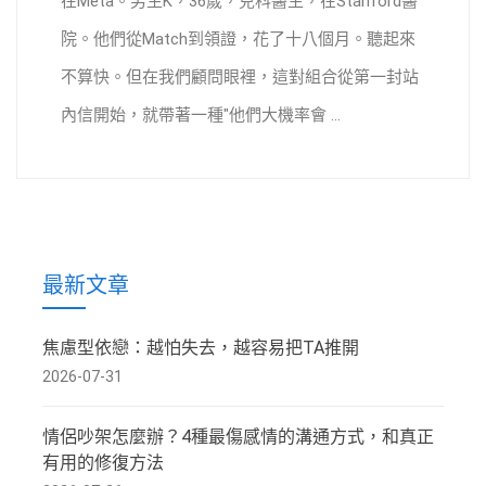
在Meta。男生K，36歲，兒科醫生，在Stanford醫
院。他們從Match到領證，花了十八個月。聽起來
不算快。但在我們顧問眼裡，這對組合從第一封站
內信開始，就帶著一種"他們大機率會 ...
最新文章
焦慮型依戀：越怕失去，越容易把TA推開
2026-07-31
情侶吵架怎麼辦？4種最傷感情的溝通方式，和真正
有用的修復方法