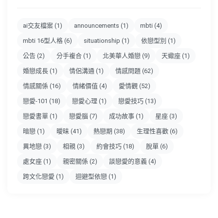
ai交友檔案
(1)
announcements
(1)
mbti
(4)
mbti 16型人格
(6)
situationship
(1)
依戀型別
(1)
公告
(2)
分手複合
(1)
北美華人婚戀
(9)
天蠍座
(1)
婚戀成長
(1)
情侶溝通
(1)
情感問題
(62)
情感關係
(16)
情緒價值
(4)
愛情觀
(52)
戀愛-101
(18)
戀愛心理
(1)
戀愛技巧
(13)
戀愛書單
(1)
戀愛腦
(7)
成功故事
(1)
星座
(3)
暗戀
(1)
曖昧
(41)
熱戀期
(38)
生理性喜歡
(6)
異地戀
(3)
相親
(3)
約會技巧
(18)
脫單
(6)
處女座
(1)
親密關係
(2)
談戀愛的意義
(4)
跨文化戀愛
(1)
迴避型依戀
(1)