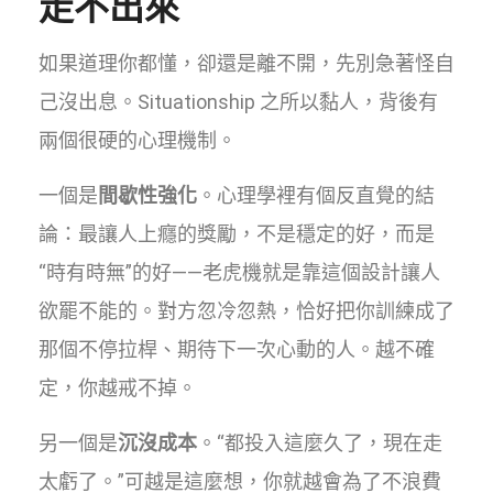
走不出來
如果道理你都懂，卻還是離不開，先別急著怪自
己沒出息。Situationship 之所以黏人，背後有
兩個很硬的心理機制。
一個是
間歇性強化
。心理學裡有個反直覺的結
論：最讓人上癮的獎勵，不是穩定的好，而是
“時有時無”的好——老虎機就是靠這個設計讓人
欲罷不能的。對方忽冷忽熱，恰好把你訓練成了
那個不停拉桿、期待下一次心動的人。越不確
定，你越戒不掉。
另一個是
沉沒成本
。“都投入這麼久了，現在走
太虧了。”可越是這麼想，你就越會為了不浪費