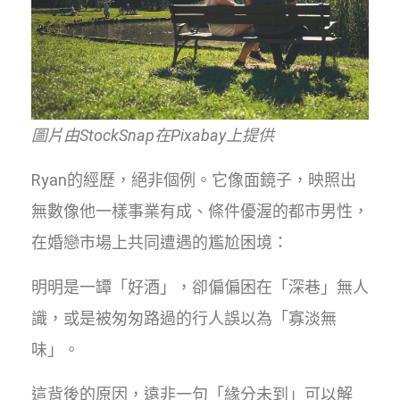
圖片由StockSnap在Pixabay上提供
Ryan的經歷，絕非個例。它像面鏡子，映照出
無數像他一樣事業有成、條件優渥的都市男性，
在婚戀市場上共同遭遇的尷尬困境：
明明是一罈「好酒」，卻偏偏困在「深巷」無人
識，或是被匆匆路過的行人誤以為「寡淡無
味」。
這背後的原因，遠非一句「緣分未到」可以解