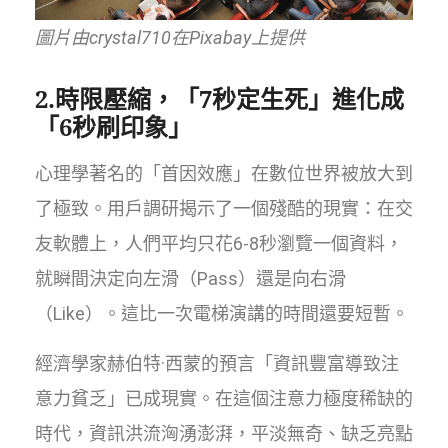
圖片由crystal710在Pixabay上提供
2.時限壓縮，「7秒定生死」進化成
「6秒刷印象」
心理學著名的「首因效應」在數位世界被放大到
了極致。用戶調研揭示了一個殘酷的現實：在交
友軟體上，人們平均只花6-8秒瀏覽一個資料，
就瞬間決定向左滑（Pass）還是向右滑
（Like）。這比一次電梯演講的時間還要短暫。
經濟學家赫伯特·西蒙的預言「資訊豐富導致注
意力貧乏」已成現實。在這個注意力極度稀缺的
時代，資訊洪流洶湧澎湃，平淡無奇、缺乏亮點