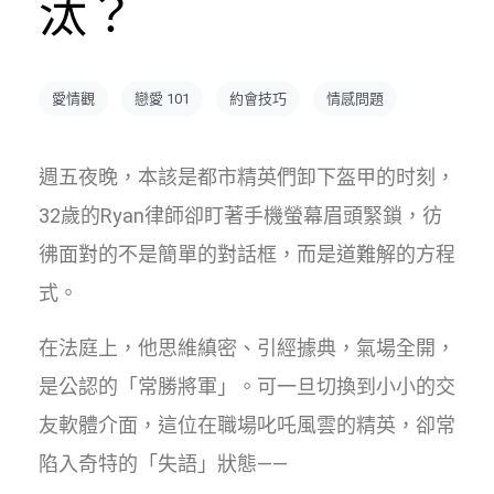
汰？
愛情觀
戀愛 101
約會技巧
情感問題
週五夜晚，本該是都市精英們卸下盔甲的时刻，
32歲的Ryan律師卻盯著手機螢幕眉頭緊鎖，彷
彿面對的不是簡單的對話框，而是道難解的方程
式。
在法庭上，他思維縝密、引經據典，氣場全開，
是公認的「常勝將軍」。可一旦切換到小小的交
友軟體介面，這位在職場叱吒風雲的精英，卻常
陷入奇特的「失語」狀態——