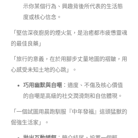
示你某個行為、興趣背後所代表的生活態
度或核心信念。
「堅信深夜廚房的煙火氣，是治癒都市疲憊靈魂
的最佳良藥」
「旅行的意義，在於用腳步丈量地圖的褶皺，用
心感受未知土地的心跳」。
巧用幽默與自嘲
：適度、不傷及核心價值
的自嘲是高級的社交潤滑劑和自信體現。
「一個試圖用晨跑馴服『中年發福』這頭猛獸的
倔強生活家」。
拋出互動誘餌
：簡介結尾，設置一個輕