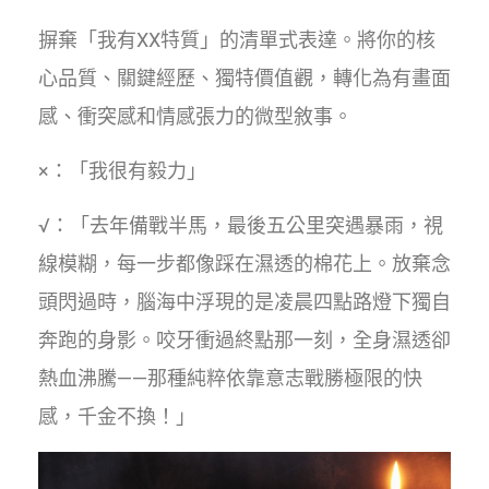
摒棄「我有XX特質」的清單式表達。將你的核
心品質、關鍵經歷、獨特價值觀，轉化為有畫面
感、衝突感和情感張力的微型敘事。
×：「我很有毅力」
√：「去年備戰半馬，最後五公里突遇暴雨，視
線模糊，每一步都像踩在濕透的棉花上。放棄念
頭閃過時，腦海中浮現的是凌晨四點路燈下獨自
奔跑的身影。咬牙衝過終點那一刻，全身濕透卻
熱血沸騰——那種純粹依靠意志戰勝極限的快
感，千金不換！」