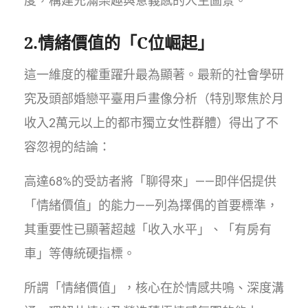
度，構建充滿樂趣與意義感的人生圖景。
2.情緒價值的「C位崛起」
這一維度的權重躍升最為顯著。最新的社會學研
究及頭部婚戀平臺用戶畫像分析（特別聚焦於月
收入2萬元以上的都市獨立女性群體）得出了不
容忽視的結論：
高達68%的受訪者將「聊得來」——即伴侶提供
「情緒價值」的能力——列為擇偶的首要標準，
其重要性已顯著超越「收入水平」、「有房有
車」等傳統硬指標。
所謂「情緒價值」，核心在於情感共鳴、深度溝