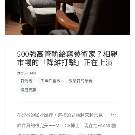
500強高管輸給窮藝術家？相親
市場的「降維打擊」正在上演
2025-10-03
愛情觀
生理性喜歡
談戀愛的意義
情感問題
在矽谷的咖啡廳裡，這樣的對話越來越常見： 「他
條件真的很完美——MIT CS博士，現在在FAANG擔