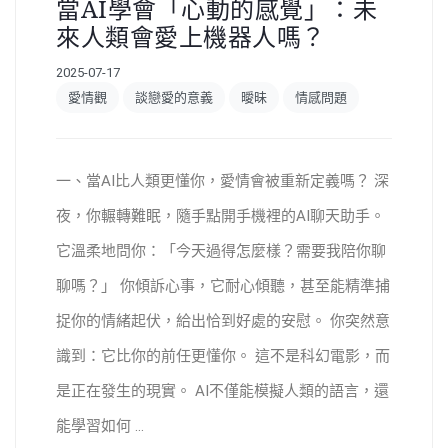
當AI學會「心動的感覺」：未
來人類會愛上機器人嗎？
2025-07-17
愛情觀
談戀愛的意義
曖昧
情感問題
一、當AI比人類更懂你，愛情會被重新定義嗎？ 深
夜，你輾轉難眠，隨手點開手機裡的AI聊天助手。
它溫柔地問你：「今天過得怎麼樣？需要我陪你聊
聊嗎？」 你傾訴心事，它耐心傾聽，甚至能精準捕
捉你的情緒起伏，給出恰到好處的安慰。 你突然意
識到：它比你的前任更懂你。 這不是科幻電影，而
是正在發生的現實。 AI不僅能模擬人類的語言，還
能學習如何 ...