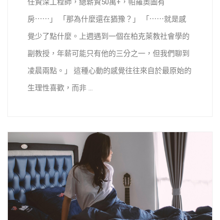
任資深工程師，總薪資50萬+，帕羅奧圖有
房⋯⋯」 「那為什麼還在猶豫？」 「⋯⋯就是感
覺少了點什麼。上週遇到一個在柏克萊教社會學的
副教授，年薪可能只有他的三分之一，但我們聊到
凌晨兩點。」 這種心動的感覺往往來自於最原始的
生理性喜歡，而非 ...