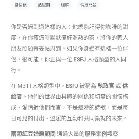
愛情觀
熱戀期
曖昧
情感問題
你是否遇到過這樣的人：他總能記得你咖啡的甜
度，在你疲憊時默默備好溫熱的茶，將你的家人
朋友照顧得妥帖周到。如果你身邊有這樣一位伴
侶，很可能，你正與一位
ESFJ
人格類型的人同
行。
在 MBTI 人格類型中，
ESFJ
被稱為
執政官
或
供
給者
。他們的世界由具體的關係和切實的關懷構
成，愛情對他們而言，不是飄渺的詩歌，而是每
日可見的付出、溫暖的互動和共同築就的未來。
兩顆紅豆婚戀顧問
通過大量的服務案例觀察