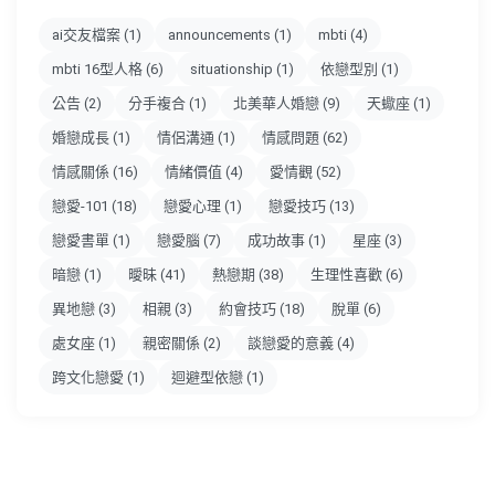
ai交友檔案
(1)
announcements
(1)
mbti
(4)
mbti 16型人格
(6)
situationship
(1)
依戀型別
(1)
公告
(2)
分手複合
(1)
北美華人婚戀
(9)
天蠍座
(1)
婚戀成長
(1)
情侶溝通
(1)
情感問題
(62)
情感關係
(16)
情緒價值
(4)
愛情觀
(52)
戀愛-101
(18)
戀愛心理
(1)
戀愛技巧
(13)
戀愛書單
(1)
戀愛腦
(7)
成功故事
(1)
星座
(3)
暗戀
(1)
曖昧
(41)
熱戀期
(38)
生理性喜歡
(6)
異地戀
(3)
相親
(3)
約會技巧
(18)
脫單
(6)
處女座
(1)
親密關係
(2)
談戀愛的意義
(4)
跨文化戀愛
(1)
迴避型依戀
(1)