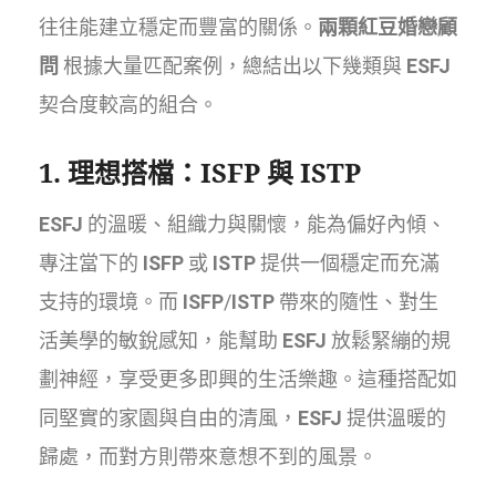
往往能建立穩定而豐富的關係。
兩顆紅豆婚戀顧
問
根據大量匹配案例，總結出以下幾類與
ESFJ
契合度較高的組合。
1. 理想搭檔：
ISFP
與
ISTP
ESFJ
的溫暖、組織力與關懷，能為偏好內傾、
專注當下的
ISFP
或
ISTP
提供一個穩定而充滿
支持的環境。而
ISFP
/
ISTP
帶來的隨性、對生
活美學的敏銳感知，能幫助
ESFJ
放鬆緊繃的規
劃神經，享受更多即興的生活樂趣。這種搭配如
同堅實的家園與自由的清風，
ESFJ
提供溫暖的
歸處，而對方則帶來意想不到的風景。