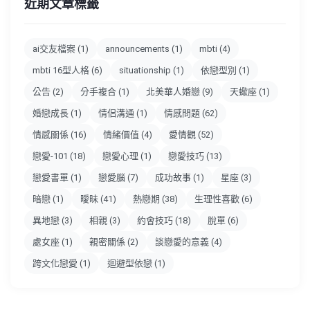
近期文章標籤
ai交友檔案
(1)
announcements
(1)
mbti
(4)
mbti 16型人格
(6)
situationship
(1)
依戀型別
(1)
公告
(2)
分手複合
(1)
北美華人婚戀
(9)
天蠍座
(1)
婚戀成長
(1)
情侶溝通
(1)
情感問題
(62)
情感關係
(16)
情緒價值
(4)
愛情觀
(52)
戀愛-101
(18)
戀愛心理
(1)
戀愛技巧
(13)
戀愛書單
(1)
戀愛腦
(7)
成功故事
(1)
星座
(3)
暗戀
(1)
曖昧
(41)
熱戀期
(38)
生理性喜歡
(6)
異地戀
(3)
相親
(3)
約會技巧
(18)
脫單
(6)
處女座
(1)
親密關係
(2)
談戀愛的意義
(4)
跨文化戀愛
(1)
迴避型依戀
(1)