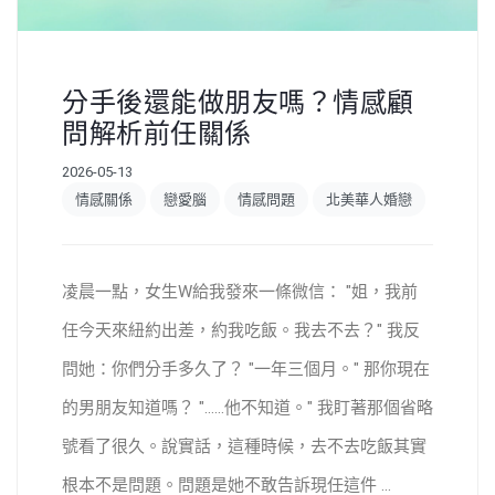
分手後還能做朋友嗎？情感顧
問解析前任關係
2026-05-13
情感關係
戀愛腦
情感問題
北美華人婚戀
凌晨一點，女生W給我發來一條微信： "姐，我前
任今天來紐約出差，約我吃飯。我去不去？" 我反
問她：你們分手多久了？ "一年三個月。" 那你現在
的男朋友知道嗎？ "……他不知道。" 我盯著那個省略
號看了很久。說實話，這種時候，去不去吃飯其實
根本不是問題。問題是她不敢告訴現任這件 ...