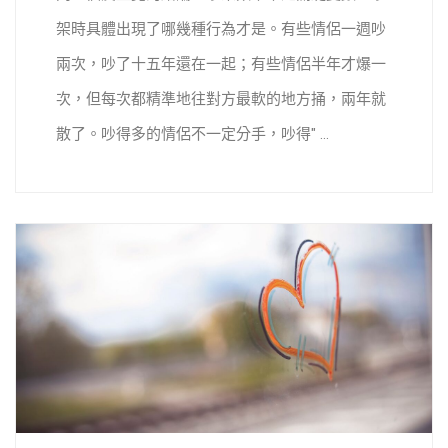
架時具體出現了哪幾種行為才是。有些情侶一週吵
兩次，吵了十五年還在一起；有些情侶半年才爆一
次，但每次都精準地往對方最軟的地方捅，兩年就
散了。吵得多的情侶不一定分手，吵得" ...