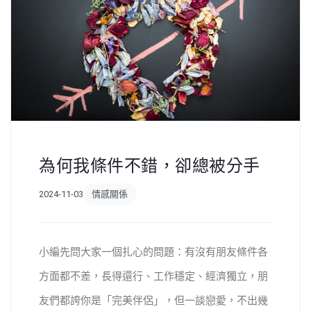
為何我條件不錯，卻總被分手
2024-11-03
情感關係
小編先問大家一個扎心的問題：有沒有朋友條件各
方面都不差，長得還行、工作穩定、經濟獨立，朋
友們都誇你是「完美伴侶」，但一談戀愛，不出幾