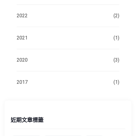
2022
(2)
2021
(1)
2020
(3)
2017
(1)
近期文章標籤