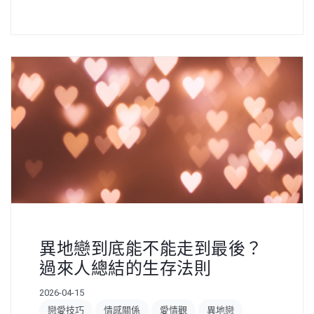
異地戀到底能不能走到最後？
過來人總結的生存法則
2026-04-15
戀愛技巧
情感關係
愛情觀
異地戀