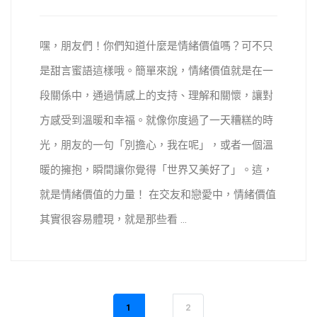
嘿，朋友們！你們知道什麼是情緒價值嗎？可不只
是甜言蜜語這樣哦。簡單來說，情緒價值就是在一
段關係中，通過情感上的支持、理解和關懷，讓對
方感受到溫暖和幸福。就像你度過了一天糟糕的時
光，朋友的一句「別擔心，我在呢」，或者一個溫
暖的擁抱，瞬間讓你覺得「世界又美好了」。這，
就是情緒價值的力量！ 在交友和戀愛中，情緒價值
其實很容易體現，就是那些看 ...
1
2