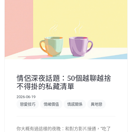
情侶深夜話題：50個越聊越捨
不得掛的私藏清單
2026-06-19
戀愛技巧
情緒價值
情感關係
異地戀
你大概有過這樣的夜晚：和對方影片接通，“吃了