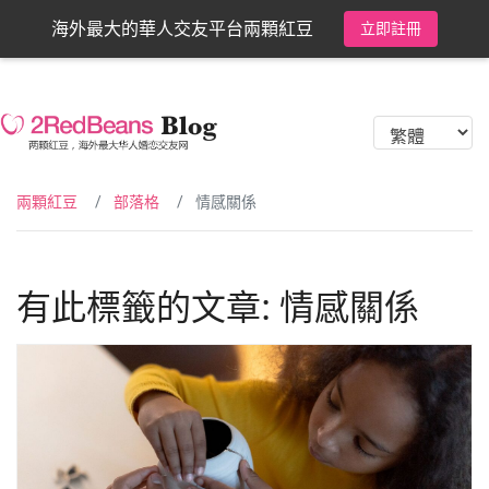
海外最大的華人交友平台兩顆紅豆
立即註冊
兩顆紅豆
部落格
情感關係
有此標籤的文章: 情感關係