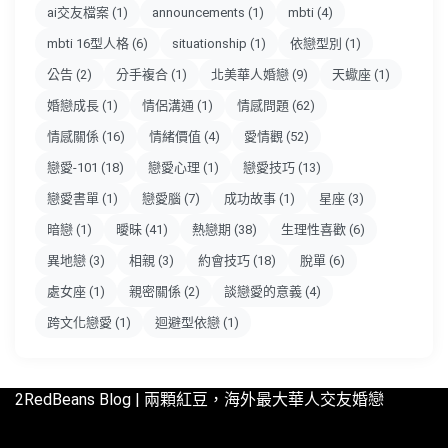
ai交友檔案
(1)
announcements
(1)
mbti
(4)
mbti 16型人格
(6)
situationship
(1)
依戀型別
(1)
公告
(2)
分手複合
(1)
北美華人婚戀
(9)
天蠍座
(1)
婚戀成長
(1)
情侶溝通
(1)
情感問題
(62)
情感關係
(16)
情緒價值
(4)
愛情觀
(52)
戀愛-101
(18)
戀愛心理
(1)
戀愛技巧
(13)
戀愛書單
(1)
戀愛腦
(7)
成功故事
(1)
星座
(3)
暗戀
(1)
曖昧
(41)
熱戀期
(38)
生理性喜歡
(6)
異地戀
(3)
相親
(3)
約會技巧
(18)
脫單
(6)
處女座
(1)
親密關係
(2)
談戀愛的意義
(4)
跨文化戀愛
(1)
迴避型依戀
(1)
2RedBeans
Blog | 兩顆紅豆，海外最大華人交友婚戀