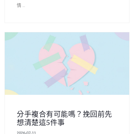
情 ...
分手複合有可能嗎？挽回前先
想清楚這5件事
2026-07-11