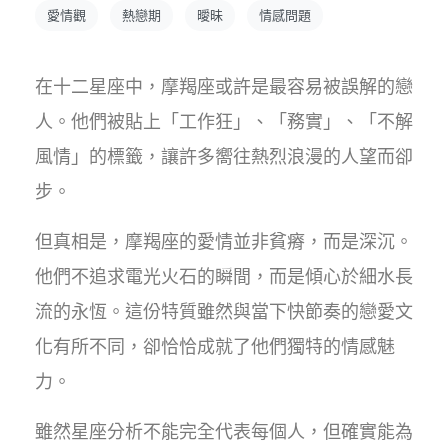
愛情觀
熱戀期
曖昧
情感問題
在十二星座中，摩羯座或許是最容易被誤解的戀
人。他們被貼上「工作狂」、「務實」、「不解
風情」的標籤，讓許多嚮往熱烈浪漫的人望而卻
步。
但真相是，摩羯座的愛情並非貧瘠，而是深沉。
他們不追求電光火石的瞬間，而是傾心於細水長
流的永恆。這份特質雖然與當下快節奏的戀愛文
化有所不同，卻恰恰成就了他們獨特的情感魅
力。
雖然星座分析不能完全代表每個人，但確實能為