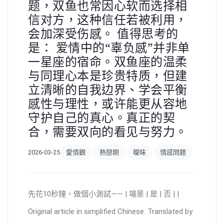
题，双鱼也常因心软而选择相
信对方，这种信任若被利用，
会加深受伤感。 值得思考的
是： 爱情中的“辜负感”并非单
一星座的宿命。双鱼座的温柔
与同理心本是珍贵特质，但建
立清晰的自我边界、学会平衡
感性与理性，或许能更从容地
守护自己的真心。真正的契
合，需要双向的看见与努力。
2026-03-25
愛情觀
熱戀期
曖昧
情感問題
先花10秒鐘，做個小測試—— | 場景 | 是 | 否 | |
Original article in simplified Chinese. Translated by