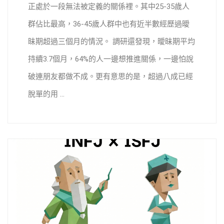
正處於一段無法被定義的關係裡。其中25-35歲人
群佔比最高，36-45歲人群中也有近半數經歷過曖
昧期超過三個月的情況。 調研還發現，曖昧期平均
持續3.7個月，64%的人一邊想推進關係，一邊怕說
破連朋友都做不成。更有意思的是，超過八成已經
脫單的用 ...