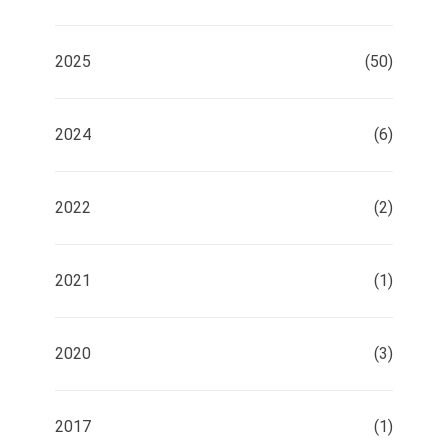
2025
(50)
2024
(6)
2022
(2)
2021
(1)
2020
(3)
2017
(1)