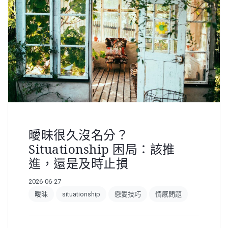
曖昧很久沒名分？
Situationship 困局：該推
進，還是及時止損
2026-06-27
曖昧
situationship
戀愛技巧
情感問題