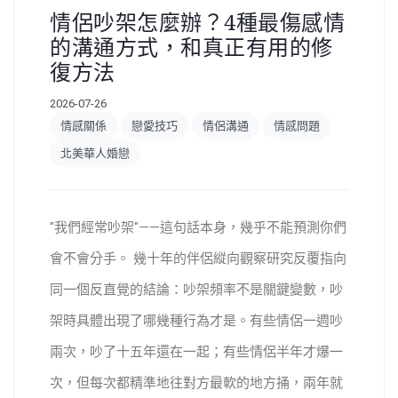
情侶吵架怎麼辦？4種最傷感情
的溝通方式，和真正有用的修
復方法
2026-07-26
情感關係
戀愛技巧
情侶溝通
情感問題
北美華人婚戀
"我們經常吵架"——這句話本身，幾乎不能預測你們
會不會分手。 幾十年的伴侶縱向觀察研究反覆指向
同一個反直覺的結論：吵架頻率不是關鍵變數，吵
架時具體出現了哪幾種行為才是。有些情侶一週吵
兩次，吵了十五年還在一起；有些情侶半年才爆一
次，但每次都精準地往對方最軟的地方捅，兩年就