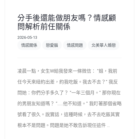
分手後還能做朋友嗎？情感顧
問解析前任關係
2026-05-13
情感關係
戀愛腦
情感問題
北美華人婚戀
凌晨一點，女生W給我發來一條微信： "姐，我前
任今天來紐約出差，約我吃飯。我去不去？" 我反
問她：你們分手多久了？ "一年三個月。" 那你現在
的男朋友知道嗎？ "……他不知道。" 我盯著那個省略
號看了很久。說實話，這種時候，去不去吃飯其實
根本不是問題。問題是她不敢告訴現任這件 ...