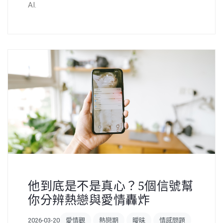
AI.
他到底是不是真心？5個信號幫
你分辨熱戀與愛情轟炸
2026-03-20
愛情觀
熱戀期
曖昧
情感問題