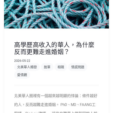
高學歷高收入的華人，為什麼
反而更難走進婚姻？
2026-05-22
北美華人婚戀
脫單
相親
情感問題
愛情觀
北美華人圈裡有一個越來越明顯的悖論：條件越好
的人，反而越難走進婚姻。 PhD、MD、FAANG工