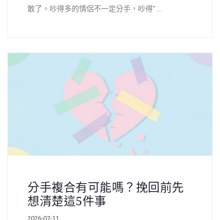
散了。吵得多的情侶不一定分手，吵得" ...
分手複合有可能嗎？挽回前先
想清楚這5件事
2026-07-11