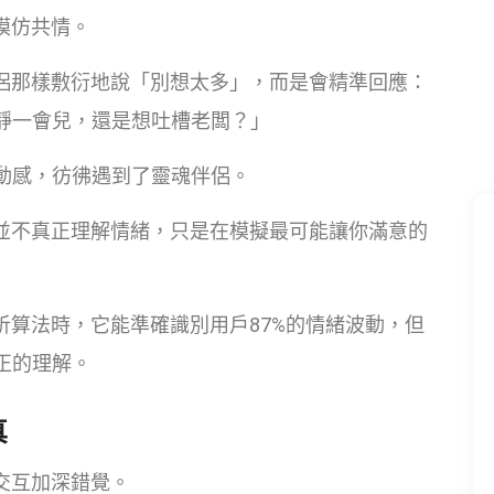
模仿共情。
伴侶那樣敷衍地說「別想太多」，而是會精準回應：
靜一會兒，還是想吐槽老闆？」
動感，彷彿遇到了靈魂伴侶。
它並不真正理解情緒，只是在模擬最可能讓你滿意的
析算法時，它能準確識別用戶87%的情緒波動，但
正的理解。
真
交互加深錯覺。