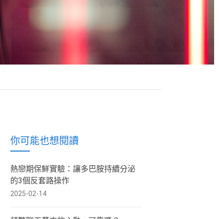
你可能也想閱讀
熱戀期保鮮實驗：讓多巴胺持續分泌
的3個反套路操作
2025-02-14