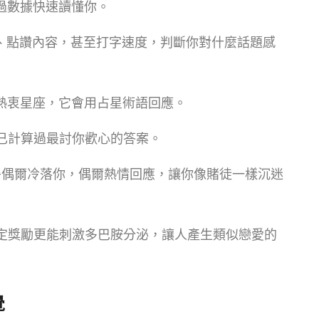
過數據快速讀懂你。
錄、點讚內容，甚至打字速度，判斷你對什麼話題感
你熱衷星座，它會用占星術語回應。
已計算過最討你歡心的答案。
—偶爾冷落你，偶爾熱情回應，讓你像賭徒一樣沉迷
定獎勵更能刺激多巴胺分泌，讓人產生類似戀愛的
覺