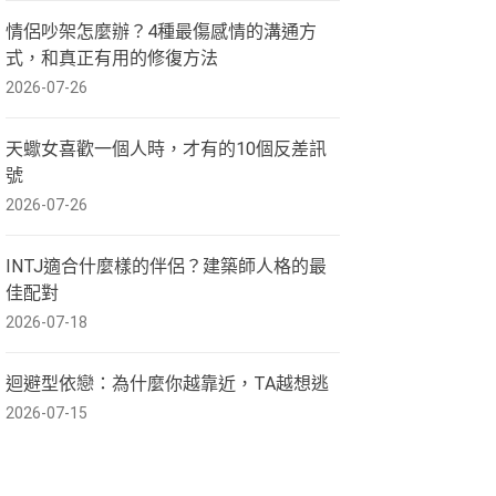
情侶吵架怎麼辦？4種最傷感情的溝通方
式，和真正有用的修復方法
2026-07-26
天蠍女喜歡一個人時，才有的10個反差訊
號
2026-07-26
INTJ適合什麼樣的伴侶？建築師人格的最
佳配對
2026-07-18
迴避型依戀：為什麼你越靠近，TA越想逃
2026-07-15