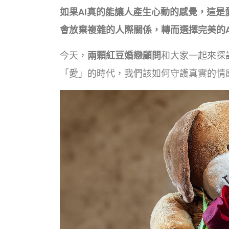
如果AI真的能讓人產生心動的感覺，這
會放棄複雜的人際關係，轉而選擇完美的A
今天，
兩顆紅豆婚戀顧問
和大家一起來探
「愛」的時代，我們該如何守護真實的情