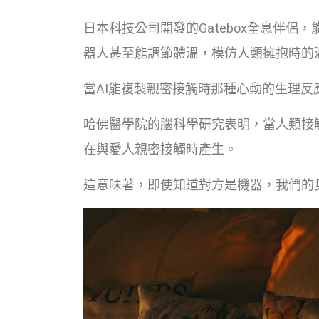
日本科技公司開發的Gatebox全息伴
器人甚至能調節體溫，模仿人類擁抱時的
當AI能複製親密接觸時那種心動的生理
哈佛醫學院的腦科學研究表明，當人類接
在與愛人親密接觸時產生。
這意味著，即使知道對方是機器，我們的