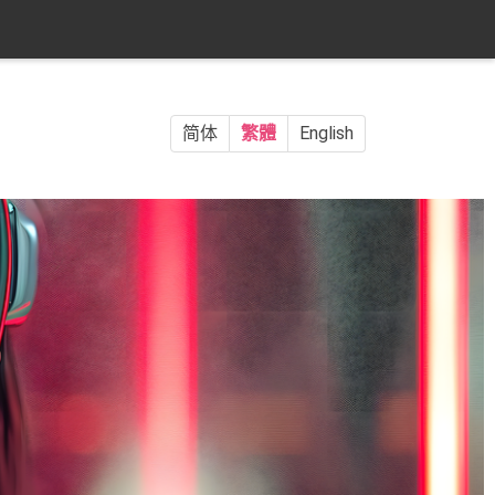
简体
繁體
English