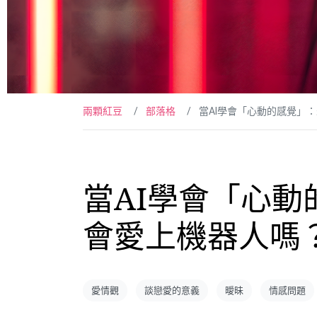
兩顆紅豆
部落格
當AI學會「心動的感覺」
當AI學會「心
會愛上機器人嗎
愛情觀
談戀愛的意義
曖昧
情感問題