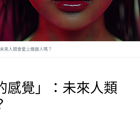
：未來人類會愛上機器人嗎？
動的感覺」：未來人類
？