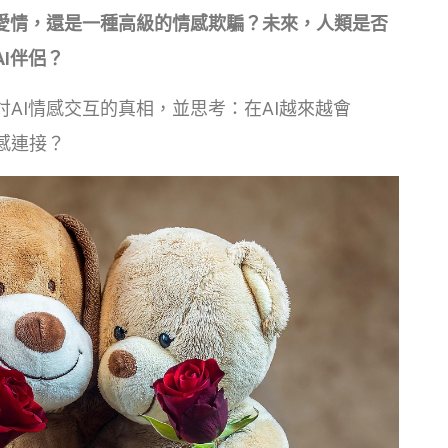
是愛情，還是一種高級的情感欺騙？未來，人類是否
I伴侶？
討AI情感交互的真相，並思考：在AI越來越會
感連接？