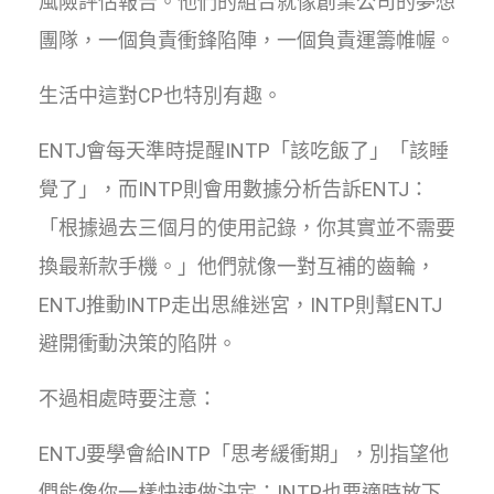
風險評估報告。他們的組合就像創業公司的夢想
團隊，一個負責衝鋒陷陣，一個負責運籌帷幄。
生活中這對CP也特別有趣。
ENTJ會每天準時提醒INTP「該吃飯了」「該睡
覺了」，而INTP則會用數據分析告訴ENTJ：
「根據過去三個月的使用記錄，你其實並不需要
換最新款手機。」他們就像一對互補的齒輪，
ENTJ推動INTP走出思維迷宮，INTP則幫ENTJ
避開衝動決策的陷阱。
不過相處時要注意：
ENTJ要學會給INTP「思考緩衝期」，別指望他
們能像你一樣快速做決定；INTP也要適時放下