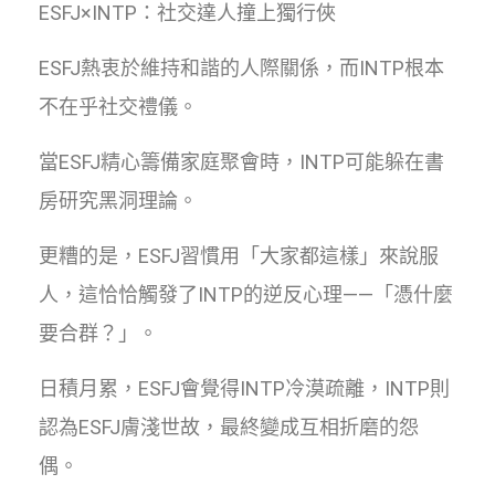
ESFJ×INTP：社交達人撞上獨行俠
ESFJ熱衷於維持和諧的人際關係，而INTP根本
不在乎社交禮儀。
當ESFJ精心籌備家庭聚會時，INTP可能躲在書
房研究黑洞理論。
更糟的是，ESFJ習慣用「大家都這樣」來說服
人，這恰恰觸發了INTP的逆反心理——「憑什麼
要合群？」。
日積月累，ESFJ會覺得INTP冷漠疏離，INTP則
認為ESFJ膚淺世故，最終變成互相折磨的怨
偶。