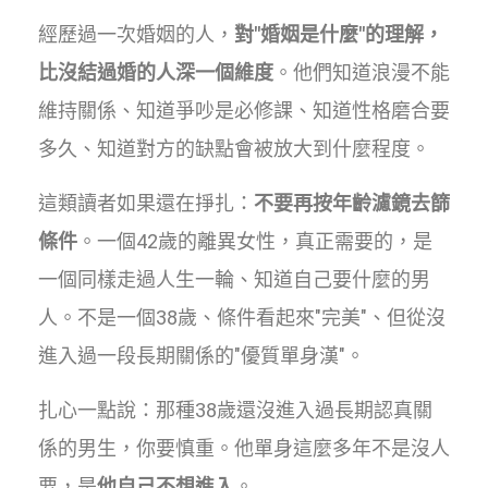
經歷過一次婚姻的人，
對"婚姻是什麼"的理解，
比沒結過婚的人深一個維度
。他們知道浪漫不能
維持關係、知道爭吵是必修課、知道性格磨合要
多久、知道對方的缺點會被放大到什麼程度。
這類讀者如果還在掙扎：
不要再按年齡濾鏡去篩
條件
。一個42歲的離異女性，真正需要的，是
一個同樣走過人生一輪、知道自己要什麼的男
人。不是一個38歲、條件看起來"完美"、但從沒
進入過一段長期關係的"優質單身漢"。
扎心一點說：那種38歲還沒進入過長期認真關
係的男生，你要慎重。他單身這麼多年不是沒人
要，是
他自己不想進入
。