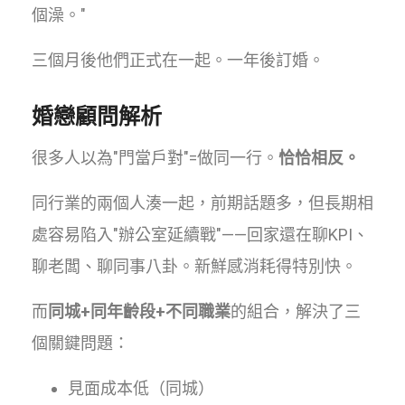
個澡。"
三個月後他們正式在一起。一年後訂婚。
婚戀顧問解析
很多人以為"門當戶對"=做同一行。
恰恰相反。
同行業的兩個人湊一起，前期話題多，但長期相
處容易陷入"辦公室延續戰"——回家還在聊KPI、
聊老闆、聊同事八卦。新鮮感消耗得特別快。
而
同城+同年齡段+不同職業
的組合，解決了三
個關鍵問題：
見面成本低（同城）