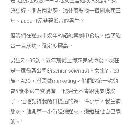
是"難度地獄級"——本地女生普遍收入更高、英
語更好、朋友圈更廣。憑什麼要找一個剛來兩三
年、accent還帶著鄉音的男生？
但我們在過去十幾年的諮詢案例中發現，這個組
合一旦成功，穩定度極高。
男生Z，35歲，五年前從上海來美做博後，現在
是一家醫藥公司的senior scientist。女生Y，33
歲，ABC，灣區做marketing。他們的第一次約
會Y後來跟閨蜜覆盤："他完全不會跟我耍嘴皮
子，但他記得我隨口提過的每一件小事。我生病
那次，他開車一小時送粥過來，粥還是他自己煮
的。"