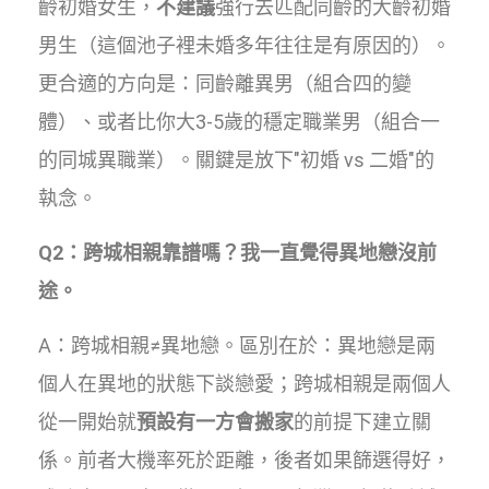
齡初婚女生，
不建議
強行去匹配同齡的大齡初婚
男生（這個池子裡未婚多年往往是有原因的）。
更合適的方向是：同齡離異男（組合四的變
體）、或者比你大3-5歲的穩定職業男（組合一
的同城異職業）。關鍵是放下"初婚 vs 二婚"的
執念。
Q2：跨城相親靠譜嗎？我一直覺得異地戀沒前
途。
A：跨城相親≠異地戀。區別在於：異地戀是兩
個人在異地的狀態下談戀愛；跨城相親是兩個人
從一開始就
預設有一方會搬家
的前提下建立關
係。前者大機率死於距離，後者如果篩選得好，