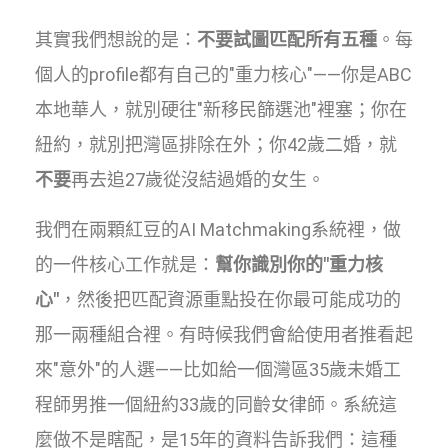
其實我們想說的是：
不要試圖匹配所有五種
。每
個人的profile都有自己的"重力核心"——你是ABC
本地華人，就別硬往"新移民篩選池"裡塞；你在
紐約，就別把灣區排除在外；你42歲二婚，就
不要
再去追27歲從沒結過婚的女生。
我們在兩顆紅豆的AI Matchmaking系統裡，做
的一件核心工作就是：
幫你識別你的"重力核
心"
，然後把匹配資源重點投在你最可能成功的
那一兩種組合裡。有時候我們會給使用者推看起
來"意外"的人選——比如給一個灣區35歲未婚工
程師男推一個紐約33歲的同齡女律師。系統這
麼做不是瞎配，是15年的資料告訴我們：這種