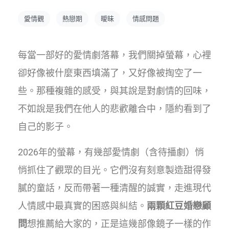
愛情觀
熱戀期
曖昧
情感問題
每當一部好的愛情劇落幕，我們關掉螢幕，心裡
卻好像被什麼東西填滿了，又好像被掏空了一
些。那種複雜的感受，與其說是對劇情的回味，
不如說是我們在他人的悲歡離合中，隱約看到了
自己的影子。
2026年的螢幕，有幾部愛情劇（含待播劇）悄
悄抓住了觀眾的目光。它們沒有刻意製造甜得發
膩的童話，反而帶著一種清醒的誠實，走進現代
人情感中最真實的困惑與糾結。
兩顆紅豆婚戀顧
問
想推薦給大家的，正是這幾部像鏡子一樣的作