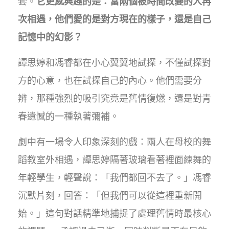
套。
它更感興趣的是：當兩個被時間改變的人再
次相遇，他們愛的是對方現在的樣子，還是自己
記憶中的幻影？
譚思婷和馮睿都在小心翼翼地試探，不僅試探對
方的心意，也在試探自己的內心。他們需要分
辨，那種強烈的吸引究竟是舊情復燃，還是對青
春遺憾的一種執著彌補。
劇中有一場令人印象深刻的戲：兩人在母校的舞
蹈教室外相遇，譚思婷隔著玻璃看著裡面練舞的
年輕學生，輕聲說：「我們都回不去了。」馮睿
沉默片刻，回答：「但我們可以從這裡重新開
始。」這句對話精準地捕捉了處理舊情時最核心