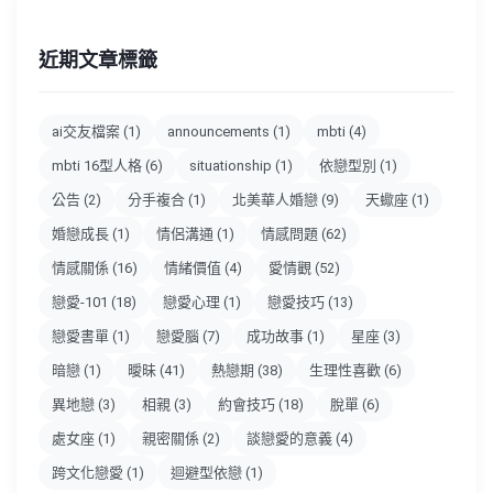
近期文章標籤
ai交友檔案
(1)
announcements
(1)
mbti
(4)
mbti 16型人格
(6)
situationship
(1)
依戀型別
(1)
公告
(2)
分手複合
(1)
北美華人婚戀
(9)
天蠍座
(1)
婚戀成長
(1)
情侶溝通
(1)
情感問題
(62)
情感關係
(16)
情緒價值
(4)
愛情觀
(52)
戀愛-101
(18)
戀愛心理
(1)
戀愛技巧
(13)
戀愛書單
(1)
戀愛腦
(7)
成功故事
(1)
星座
(3)
暗戀
(1)
曖昧
(41)
熱戀期
(38)
生理性喜歡
(6)
異地戀
(3)
相親
(3)
約會技巧
(18)
脫單
(6)
處女座
(1)
親密關係
(2)
談戀愛的意義
(4)
跨文化戀愛
(1)
迴避型依戀
(1)