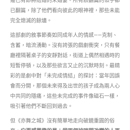
邊已有即將結婚的未婚妻。所有該翻篇的似乎都
已翻篇，除了他們看向彼此的眼神裡，那些未能
完全熄滅的餘燼。
這部劇的敘事節奏如同成年人的情感——克制、
含蓄，暗流湧動。沒有誇張的戲劇衝突，只有餐
廳裡隔著桌子的安靜對話，街道上偶然相遇時的
短暫停頓，以及那些欲言又止的沉默時刻。最精
彩的是劇中對「未完成情結」的探討：當年因誤
會而分開，那個未來得及出世的孩子成為兩人心
中共同的隱痛，這些未完成的事件像磁石一樣，
吸引著他們不斷回到過去。
但《亦舞之城》沒有簡單地走向破鏡重圓的俗