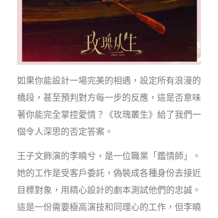
如果你能設計一場完美的相遇，設定所有浪漫的
橋段，甚至預判對方每一步的反應，這是否意味
著你能完全掌控愛情？《玫瑰叢生》給了我們一
個令人深思的否定答案。
王子文飾演的李曉兮，是一位職業「鑑情師」。
她的工作是受客戶委託，偽裝成各種身份去接近
目標對象，用精心設計的劇本測試他們的忠誠。
這是一份需要極高演技和同理心的工作，但李曉