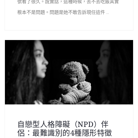
號看了很久。說實話，這種時候，去不去吃飯其實
根本不是問題。問題是她不敢告訴現任這件 ...
自戀型人格障礙（NPD）伴
侶：最難識別的4種隱形特徵