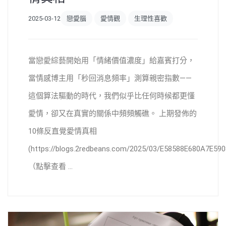
2025-03-12
戀愛腦
愛情觀
生理性喜歡
當戀愛綜藝開始用「情緒價值濃度」給嘉賓打分，
當情感博主用「秒回消息頻率」測算親密指數——
這個算法驅動的時代，我們似乎比任何時候都更懂
愛情，卻又在真實的關係中頻頻觸礁。 上期發佈的
10條反直覺愛情真相
(https://blogs.2redbeans.com/2025/03/E58588E680A7E59
（點擊查看 ...