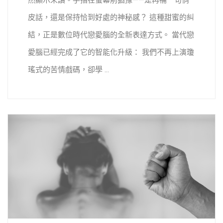
然顯示未讀。手指在螢幕前猶豫——是再補一句俏
皮話，還是保持恰到好處的神秘感？ 這種甜蜜的糾
結，正是數位時代戀愛腦的全新表達方式。 當代戀
愛腦已經完成了它的智能化升級： 我們不再上演瓊
瑤式的苦情戲碼，卻學 ...