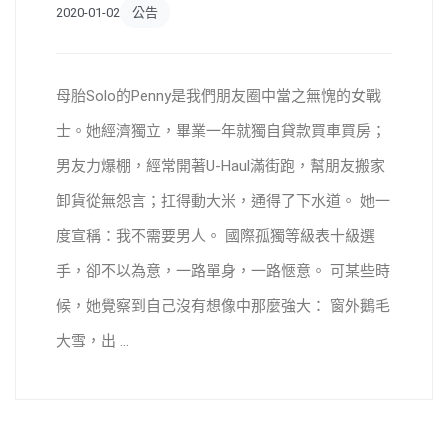
2020-01-02
公告
母胎Solo的Penny是我們朋友圈中當之無愧的女戰
士。她經濟獨立，畢業一年就獨自貸款買車買房；
男友力爆棚，經常開著U-Haul滿街跑，幫朋友搬家
卸貨從無怨言；扛得動大米，通得了下水道。 她一
度宣稱：我不需要男人。 國際孤獨等級表十級選
手，卻不以為意，一路單身，一路愜意。 可某些時
候，她覺察到自己沒有想像中那麼強大： 窗外鵝毛
大雪，出 ...