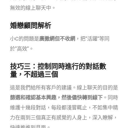
無效的線上聊天中。
婚戀顧問解析
小C的問題是
廣撒網但不收網
，把"活躍"等同
於"高效"。
技巧三：控制同時進行的對話數
量，不超過三個
這是我們給所有客戶的建議。線上聊天的目的是
篩選和確認基本興趣，然後儘快轉到線下
。同時
維護十幾段對話，每段都淺嘗輒止，不如集中精
力在兩到三個真正有感覺的人身上，深入瞭解，
快速推進到見面。