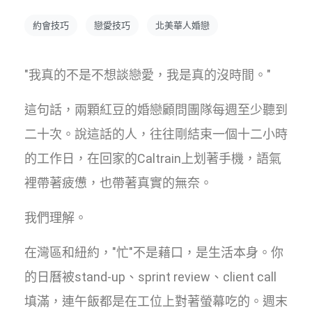
約會技巧
戀愛技巧
北美華人婚戀
"我真的不是不想談戀愛，我是真的沒時間。"
這句話，兩顆紅豆的婚戀顧問團隊每週至少聽到
二十次。說這話的人，往往剛結束一個十二小時
的工作日，在回家的Caltrain上划著手機，語氣
裡帶著疲憊，也帶著真實的無奈。
我們理解。
在灣區和紐約，"忙"不是藉口，是生活本身。你
的日曆被stand-up、sprint review、client call
填滿，連午飯都是在工位上對著螢幕吃的。週末