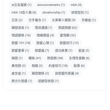
ai交友檔案
(1)
announcements
(1)
mbti
(4)
mbti 16型人格
(6)
situationship
(1)
依戀型別
(1)
公告
(2)
分手複合
(1)
北美華人婚戀
(9)
天蠍座
(1)
婚戀成長
(1)
情侶溝通
(1)
情感問題
(62)
情感關係
(16)
情緒價值
(4)
愛情觀
(52)
戀愛-101
(18)
戀愛心理
(1)
戀愛技巧
(13)
戀愛書單
(1)
戀愛腦
(7)
成功故事
(1)
星座
(3)
暗戀
(1)
曖昧
(41)
熱戀期
(38)
生理性喜歡
(6)
異地戀
(3)
相親
(3)
約會技巧
(18)
脫單
(6)
處女座
(1)
親密關係
(2)
談戀愛的意義
(4)
跨文化戀愛
(1)
迴避型依戀
(1)