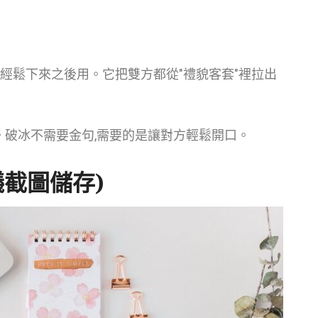
已經鬆下來之後用。它把雙方都從"禮貌客套"裡拉出
。破冰不需要金句,需要的是讓對方輕鬆開口。
議截圖儲存)