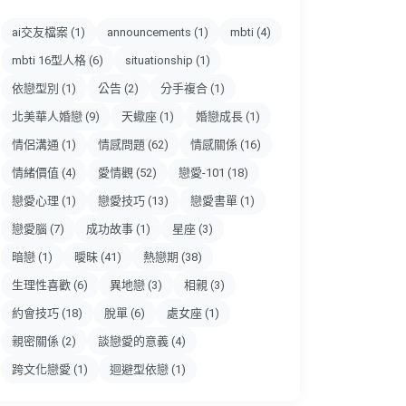
ai交友檔案
(1)
announcements
(1)
mbti
(4)
mbti 16型人格
(6)
situationship
(1)
依戀型別
(1)
公告
(2)
分手複合
(1)
北美華人婚戀
(9)
天蠍座
(1)
婚戀成長
(1)
情侶溝通
(1)
情感問題
(62)
情感關係
(16)
情緒價值
(4)
愛情觀
(52)
戀愛-101
(18)
戀愛心理
(1)
戀愛技巧
(13)
戀愛書單
(1)
戀愛腦
(7)
成功故事
(1)
星座
(3)
暗戀
(1)
曖昧
(41)
熱戀期
(38)
生理性喜歡
(6)
異地戀
(3)
相親
(3)
約會技巧
(18)
脫單
(6)
處女座
(1)
親密關係
(2)
談戀愛的意義
(4)
跨文化戀愛
(1)
迴避型依戀
(1)