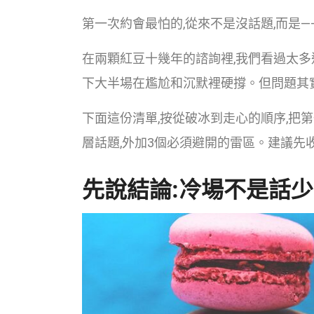
第一次約會最怕的,從來不是沒話題,而是
在兩顆紅豆十幾年的諮詢裡,我們看過太多
下大半場在尷尬和沉默裡硬撐。但問題其實
下面這份清單,按從破冰到走心的順序,把第
層話題,外加3個必須避開的雷區。建議先
先說結論:冷場不是話少