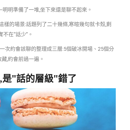
——明明準備了一堆,坐下來還是聊不起來。
這樣的場景:話題列了二十幾條,寒暄幾句就卡殼,剩
不在“話少”。
一次約會該聊的整理成三層:5個破冰開場、25個分
收藏,約會前過一遍。
,是"話的層級"錯了