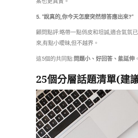
案也更真實。
5. "說真的,你今天怎麼突然想答應出來?"
顧問點評:略帶一點俏皮和坦誠,適合氣氛
來,有點小曖昧,但不越界。
這5個的共同點:
問題小、好回答、能延伸
25個分層話題清單(建