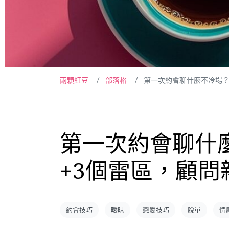
兩顆紅豆
部落格
第一次約會聊什麼不冷場？
第一次約會聊什
+3個雷區，顧
約會技巧
曖昧
戀愛技巧
脫單
情