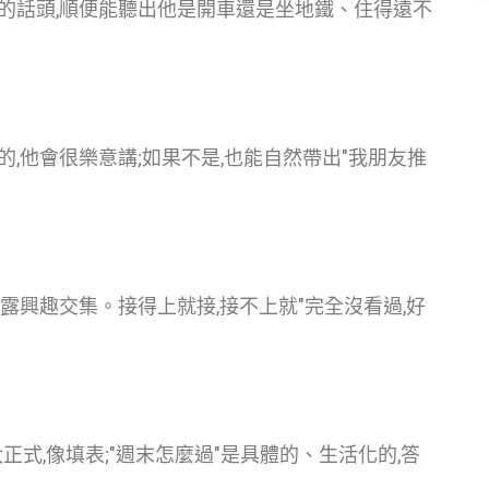
的話頭,順便能聽出他是開車還是坐地鐵、住得遠不
,他會很樂意講;如果不是,也能自然帶出"我朋友推
露興趣交集。接得上就接,接不上就"完全沒看過,好
太正式,像填表;"週末怎麼過"是具體的、生活化的,答