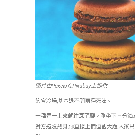
圖片由Pexels在Pixabay上提供
約會冷場,基本逃不開兩種死法。
一種是
一上來就往深了聊
。剛坐下三分鐘,
對方還沒熱身,你直接上價值觀大題,人家只