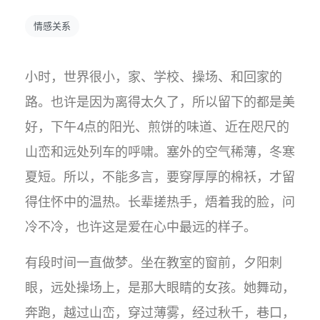
情感关系
​小时，世界很小，家、学校、操场、和回家的
路。也许是因为离得太久了，所以留下的都是美
好，下午4点的阳光、煎饼的味道、近在咫尺的
山峦和远处列车的呼啸。塞外的空气稀薄，冬寒
夏短。所以，不能多言，要穿厚厚的棉袄，才留
得住怀中的温热。长辈搓热手，焐着我的脸，问
冷不冷，也许这是爱在心中最远的样子。
​有段时间一直做梦。坐在教室的窗前，夕阳刺
眼，远处操场上，是那大眼睛的女孩。她舞动，
奔跑，越过山峦，穿过薄雾，经过秋千，巷口，