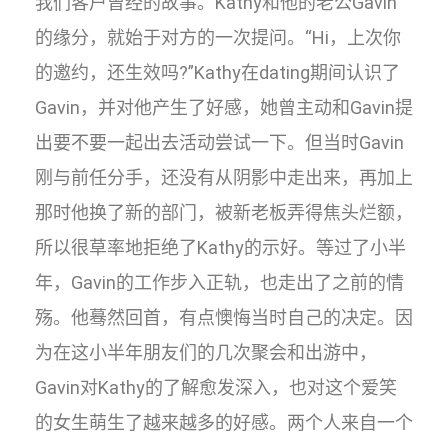
我们客户曾经的故事。Kathy和他的老公Gavin
的缘分，就始于对方的一次提问。“Hi，上次你
的邀约，还生效吗?”Kathy在dating期间认识了
Gavin，并对他产生了好感，她曾主动和Gavin提
出要不要一起出去活动尝试一下。但当时Gavin
刚与前任分手，还没有从阴影中走出来，再加上
那时他换了新的部门，被新老板弄得焦头烂额，
所以很草率地拒绝了Kathy的示好。等过了小半
年，Gavin的工作步入正轨，也走出了之前的情
殇。他蓦然回首，有点懊悔当时自己的决定。因
为在这小半年朋友们的几次聚会和出游中，
Gavin对Kathy的了解愈发深入，也对这个爱笑
的女生萌生了越来越多的好感。两个人来自一个