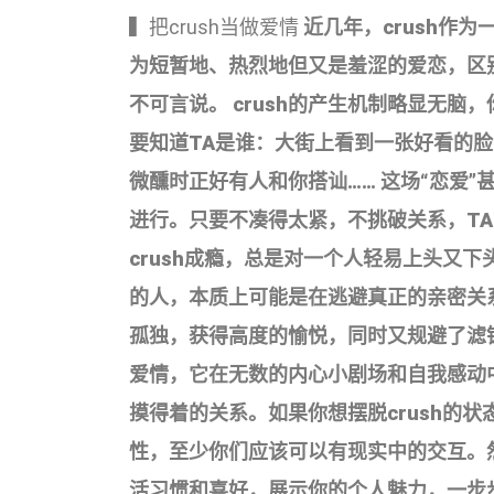
▍把crush当做爱情
近几年，crush作
为短暂地、热烈地但又是羞涩的爱恋，区
不可言说。 crush的产生机制略显无脑
要知道TA是谁：大街上看到一张好看的脸
微醺时正好有人和你搭讪…… 这场“恋爱
进行。只要不凑得太紧，不挑破关系，TA就
crush成瘾，总是对一个人轻易上头又下
的人，本质上可能是在逃避真正的亲密关系
孤独，获得高度的愉悦，同时又规避了滤镜
爱情，它在无数的内心小剧场和自我感动
摸得着的关系。如果你想摆脱crush的
性，至少你们应该可以有现实中的交互。
活习惯和喜好，展示你的个人魅力，一步步