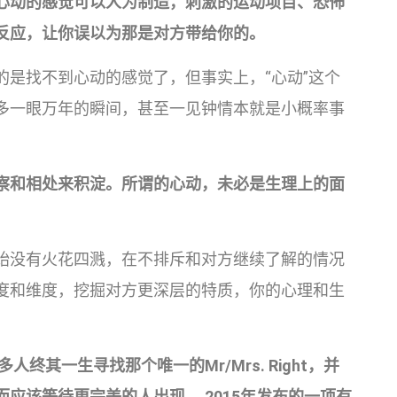
心动的感觉可以人为制造，刺激的运动项目、恐怖
反应，让你误以为那是对方带给你的。
的是找不到心动的感觉了，但事实上，“心动”这个
多一眼万年的瞬间，甚至一见钟情本就是小概率事
察和相处来积淀。所谓的心动，未必是生理上的面
。
始没有火花四溅，在不排斥和对方继续了解的情况
度和维度，挖掘对方更深层的特质，你的心理和生
*很多人终其一生寻找那个唯一的Mr/Mrs. Right，并
应该等待更完美的人出现。 2015年发布的一项有