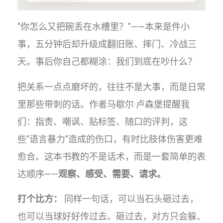
"你怎么又把碗丢在水槽里？"——本来是件小
事，五分钟后却升级成翻旧账、摔门、冷战三
天。事后你自己都糊涂：我们到底在吵什么？
把关系一点点磨坏的，往往不是大事，而是日常
里那些带刺的话。作者马歇尔·卢森堡提醒我
们：指责、嘲讽、贴标签、随口的评判，这
些"语言暴力"造成的伤口，有时比肢体伤害更难
愈合。这本书教的不是话术，而是一套简单的表
达顺序——
观察、感受、需要、请求。
打个比方：
同样一句话，可以当石头砸过去，
也可以当球好好传过去。砸过去，对方只会躲、