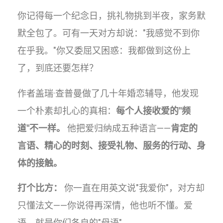
你记得每一个纪念日，挑礼物挑到半夜，家务默
默全包了。可有一天对方却说："我感觉不到你
在乎我。"你又委屈又困惑：我都做到这份上
了，到底还要怎样？
作者盖瑞·查普曼做了几十年婚恋辅导，他发现
一个朴素却扎心的真相：
每个人接收爱的"频
道"不一样。
他把爱归纳成五种语言——
肯定的
言语、精心的时刻、接受礼物、服务的行动、身
体的接触。
打个比方：
你一直在用英文说"我爱你"，对方却
只懂法文——你说得再深情，他也听不懂。爱
语，就是你们各自的"母语"。