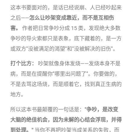
这本书要面对的，是话已经说崩、人已经吵起来
之后——
怎么让吵架变成靠近，而不是互相伤
害。
作者把日常争吵分成 15 类，发现绝大多数
争吵的导火索都只是表象，底下藏着的，是一方
或双方"没被满足的渴望"和"没被解决的旧伤"。
打个比方：
吵架就像身体发烧——发烧本身不是
病，而是在提醒你"哪里出问题了"。你要做的，
不是去骂这场烧，而是顺着它，找到真正生病的
地方。
所以这本书最颠覆的一句话是：
"争吵，是改变
大脑的绝佳机会，因为未解的心结会浮现，并得
到处理。"
当你不再把吵架当成关系的失败，而