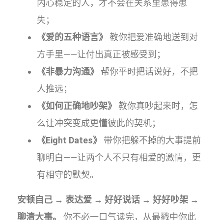
内心稳定的人，才不会在关系里患得患
失；
《爱的五种语言》
教你把爱准确地送到对
方手里——让付出真正被感受到；
《非暴力沟通》
帮你平时把话说好，不把
人推远；
《如何正确地吵架》
教你真吵起来时，怎
么让冲突变成更懂彼此的契机；
《Eight Dates》
带你把躲不掉的大事提前
聊明白——让两个人不只有相爱的激情，更
有相守的默契。
安顿自己 → 表达爱 → 好好说话 → 好好吵架 →
聊清大事。
你不必一口气读完，从最戳中你此