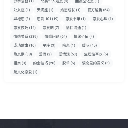
分手复合
(1)
北美华人婚恋
(9)
回避型依恋
(1)
处女座
(1)
天蝎座
(1)
婚恋成长
(1)
官方通告
(64)
异地恋
(3)
恋爱 101
(19)
恋爱书单
(1)
恋爱心理
(1)
恋爱技巧
(14)
恋爱脑
(7)
情侣沟通
(1)
情感关系
(239)
情感问题
(64)
情绪价值
(4)
成功故事
(16)
星座
(3)
暗恋
(1)
暧昧
(45)
热恋期
(38)
爱情
(2)
爱情观
(53)
生理性喜欢
(6)
相亲
(3)
约会技巧
(20)
脱单
(6)
谈恋爱的意义
(5)
跨文化恋爱
(1)