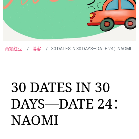
两颗红豆
博客
30 DATES IN 30 DAYS—DATE 24：NAOMI
30 DATES IN 30
DAYS—DATE 24：
NAOMI