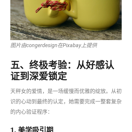
图片由congerdesign在Pixabay上提供
五、终极考验：从好感认
证到深爱锁定
天秤女的爱情，是一场缓慢而优雅的绽放。从初
识的心动到最终的认定，她需要完成一整套复杂
的内心验证程序：
1. 美学吸引期