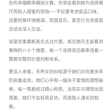
杂的幸福概率模拟计算。你常会看到她为选择餐
厅而陷入甜蜜的烦恼——不仅要考虑菜品口味，
还要权衡环境格调、氛围音乐，甚至灯光亮度是
否适合深入交谈。
说是优柔寡断其实太过片面，其实她天生能看到
事物的八十个维度，每一个选择背后都牵连着一
整套完整的价值判断体系。
更深入来看，天秤女的纠结源于她们对完美关系
的执着追求。她们心中有一幅关于爱情的理想画
卷，每一笔都经过精心构思。当现实与理想出现
落差，她们不会轻易妥协，而是陷入漫长的权
衡。