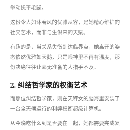
举动抚平毛躁。
这份令人如沐春风的优雅从容，是她精心维护的
社交艺术，而非与生俱来的天赋。
有趣的是，当关系失衡到达临界点，她离开的姿
态依然优雅如天鹅，只是眼神里不再有温度，那
份决绝往往让毫无准备的人措手不及。
2. 纠结哲学家的权衡艺术
而那位纠结哲学家，则在天秤女的脑海里安装了
一台全天候运行的利弊权衡超级计算机。
从今晚吃什么到是否要在一起，她都需要完成复