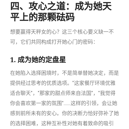
四、攻心之道：成为她天
平上的那颗砝码
想要赢得天秤女的心？这三个核心要义缺一不
可，它们共同构成打开她心门的密码：
1. 成为她的定盘星
在她陷入选择困境时，不是简单替她决定，而是
提供经过思考的优质选项。"这家餐厅环境优雅
适合聊天"，"那家的甜点师来自法国"，"我觉得
你会喜欢第一家的氛围"……这样的引领，会让她
感到前所未有的安心。你的决断力恰好弥补了她
的选择困难，这种互补性对她有着致命的吸引