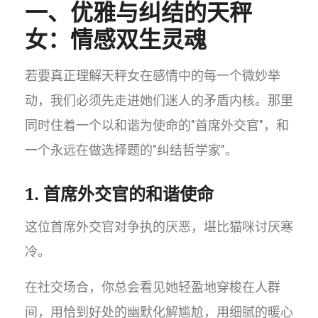
一、优雅与纠结的天秤
女：情感双生灵魂
若要真正理解天秤女在感情中的每一个微妙举
动，我们必须先走进她们迷人的矛盾内核。那里
同时住着一个以和谐为使命的"首席外交官"，和
一个永远在做选择题的"纠结哲学家"。
1. 首席外交官的和谐使命
这位首席外交官对争执的厌恶，堪比猫咪讨厌寒
冷。
在社交场合，你总会看见她轻盈地穿梭在人群
间，用恰到好处的幽默化解尴尬，用细腻的暖心