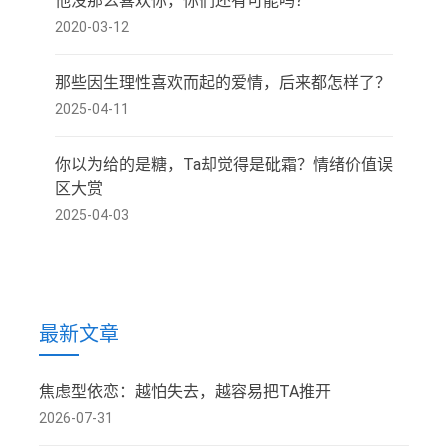
他没那么喜欢你，你们还有可能吗？
2020-03-12
那些因生理性喜欢而起的爱情，后来都怎样了？
2025-04-11
你以为给的是糖，Ta却觉得是砒霜？情绪价值误
区大赏
2025-04-03
最新文章
焦虑型依恋：越怕失去，越容易把TA推开
2026-07-31