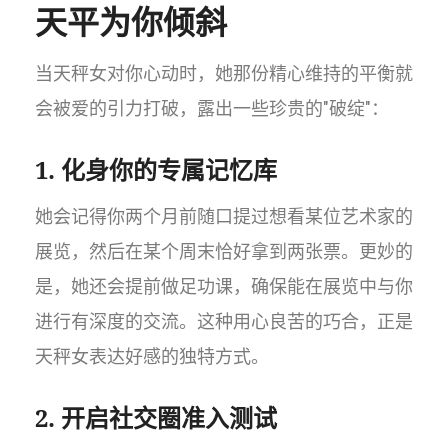
天平为你倾斜
当天秤女对你心动时，她那份精心维持的平衡就
会被爱的引力打破，露出一些珍贵的"破绽"：
1. 化身你的专属记忆库
她会记得你两个月前随口提过想看某位艺术家的
展览，然后在某个周末恰好拿到两张票。更妙的
是，她还会提前做足功课，确保能在展览中与你
进行有深度的交流。这种用心良苦的巧合，正是
天秤女表达好感的独特方式。
2. 开启社交圈准入测试