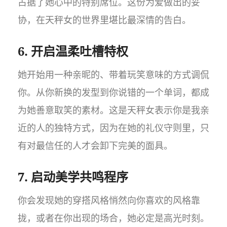
占据了她心中的特别席位。这份为爱做出的妥
协，在天秤女的世界里堪比最深情的告白。
6. 开启温柔吐槽特权
她开始用一种亲昵的、带着玩笑意味的方式调侃
你。从你新换的发型到你说错的一个单词，都成
为她善意取笑的素材。这是天秤女表示你是我亲
近的人的独特方式，因为在她的礼仪守则里，只
有对最信任的人才会卸下完美的面具。
7. 启动美学共鸣程序
你会发现她的穿搭风格悄然向你喜欢的风格靠
拢，或者在你出现的场合，她必定是高光时刻。