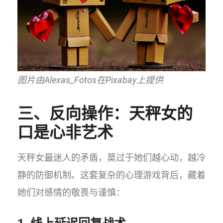
图片由Alexas_Fotos在Pixabay上提供
三、反向操作：天秤女的
口是心非艺术
天秤女最迷人的矛盾，莫过于她们越心动，越冷
静的防御机制。这套复杂的心理游戏背后，藏着
她们对感情的敬畏与谨慎：
1. 线上延迟回复战术