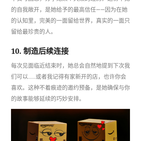
的自我敞开，是她给予的最高信任——因为在她
的认知里，完美的一面留给世界，真实的一面只
留给最珍贵的人。
10. 制造后续连接
每次见面临近结束时，她总会自然地提到下次我
们可以……或者我记得有家新开的店，也许你会
喜欢。这种不着痕迹的邀约预备，是她确保与你
的故事能够延续的巧妙安排。