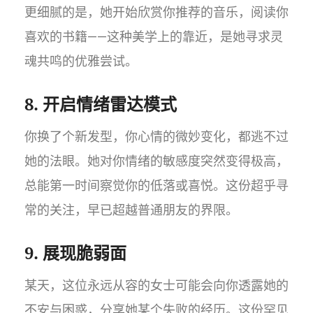
更细腻的是，她开始欣赏你推荐的音乐，阅读你
喜欢的书籍——这种美学上的靠近，是她寻求灵
魂共鸣的优雅尝试。
8. 开启情绪雷达模式
你换了个新发型，你心情的微妙变化，都逃不过
她的法眼。她对你情绪的敏感度突然变得极高，
总能第一时间察觉你的低落或喜悦。这份超乎寻
常的关注，早已超越普通朋友的界限。
9. 展现脆弱面
某天，这位永远从容的女士可能会向你透露她的
不安与困惑，分享她某个失败的经历。这份罕见