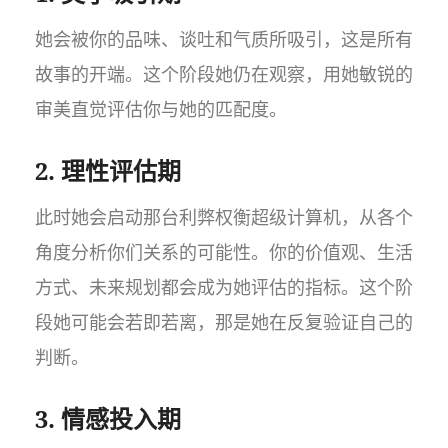
她会被你的品味、谈吐和气质所吸引，这是所有
故事的开端。这个阶段她仍在观察，用她敏锐的
审美直觉评估你与她的匹配度。
2. 理性评估期
此时她会启动那台利弊权衡超级计算机，从各个
角度分析你们关系的可能性。你的价值观、生活
方式、未来规划都会成为她评估的指标。这个阶
段她可能会若即若离，那是她在反复验证自己的
判断。
3. 情感投入期