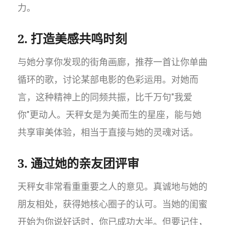
力。
2. 打造美感共鸣时刻
与她分享你发现的街角画廊，推荐一首让你单曲
循环的歌，讨论某部电影的色彩运用。对她而
言，这种精神上的同频共振，比千万句"我爱
你"更动人。天秤女是为美而生的星座，能与她
共享审美体验，相当于直接与她的灵魂对话。
3. 通过她的亲友团评审
天秤女非常看重重要之人的意见。真诚地与她的
朋友相处，获得她核心圈子的认可。当她的闺蜜
开始为你说好话时，你已成功大半。但要记住，