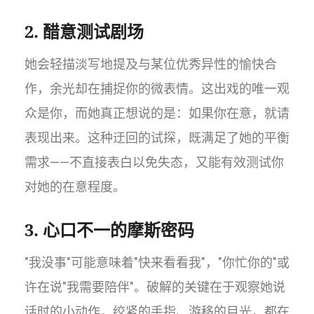
2. 醋意测试剧场
她会轻描淡写地提及与某位优秀异性的愉快合
作，余光却在捕捉你的微表情。这出戏的唯一观
众是你，而她真正想说的是：如果你在意，就请
表现出来。这种迂回的试探，既满足了她的平衡
需求——不直接表白以免失态，又能有效测试你
对她的在意程度。
3. 心口不一的摩斯密码
"我没事"可能意味着"快来看看我"，"你忙你的"或
许在说"我需要陪伴"。破解的关键在于观察她说
话时的小动作，绞紧的手指、游移的目光，都在