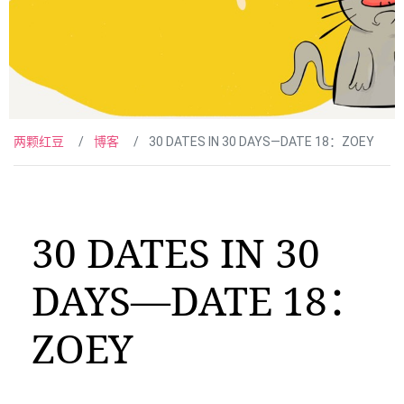
两颗红豆
博客
30 DATES IN 30 DAYS—DATE 18：ZOEY
30 DATES IN 30
DAYS—DATE 18：
ZOEY