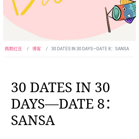
两颗红豆
博客
30 DATES IN 30 DAYS—DATE 8：SANSA
30 DATES IN 30
DAYS—DATE 8：
SANSA