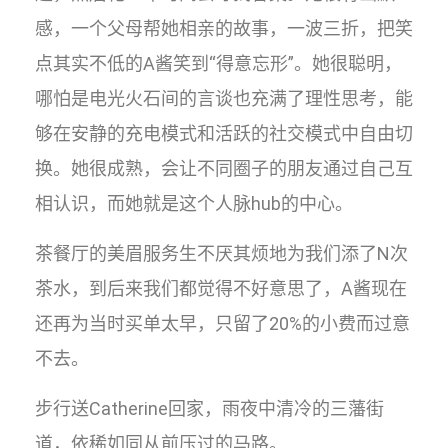
感，一个父母帮她相亲的故事，一波三折，把笑
点其实不低的A酱笑到“得意忘形”。她很聪明，
哪怕是电光火石间的言谈也充满了理性思考，能
够在安静的充电模式和活跃的社交模式中自由切
换。她很成熟，会让不同圈子的朋友通过自己互
相认识，而她就是这个人脉hub的中心。
茶餐厅的美眉服务生不厌其烦地为我们添了N次
茶水，到后来我们都觉得不好意思了，A酱现在
还再为当时买单太早，只留了20%的小费而过意
不去。
步行送Catherine回家，雨夜中清冷的三藩街
道，依稀如同从前压过的马路。