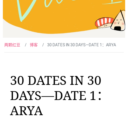
两颗红豆
博客
30 DATES IN 30 DAYS—DATE 1：ARYA
30 DATES IN 30
DAYS—DATE 1：
ARYA