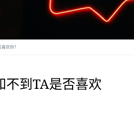
否喜欢你？
知不到TA是否喜欢