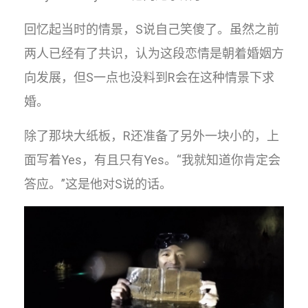
回忆起当时的情景，S说自己笑傻了。虽然之前
两人已经有了共识，认为这段恋情是朝着婚姻方
向发展，但S一点也没料到R会在这种情景下求
婚。
除了那块大纸板，R还准备了另外一块小的，上
面写着Yes，有且只有Yes。“我就知道你肯定会
答应。”这是他对S说的话。