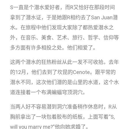
S一直是个潜水爱好者，而R又恰好在那段时间
拿到了潜水证，于是她跟R相约去了San Juan潜
水。在旅程中他们发现大家除了都热爱潜水之
外，在音乐、美食、艺术、旅行、哲学、信仰等
多方面有许多相投之处。他们相爱了。
这两个潜水的狂热粉丝从此一发不可收拾。去年
的12月，他们去到了坎昆的Cenote。跟平常的
潜水不同，这次他们潜的是山里的水道，这个水
道连接着一个布满蝙蝠穹顶洞穴。
当两人好不容易潜到洞穴准备稍作休息时，R从
胸前拿出了一块包着胶布的纸板，上面写着“S,
will you marry me?”他向她求婚了。