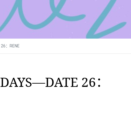
E 26：RENE
0 DAYS—DATE 26：