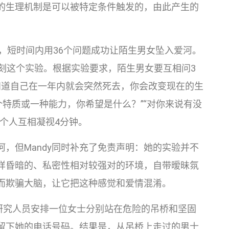
的生理机制是可以被特定条件触发的，由此产生的
个实验，短时间内用36个问题成功让陌生男女坠入爱河。
友试图复刻这个实验。根据实验要求，陌生男女要互相问3
知道自己在一年内就会突然死去，你会改变现在的生
个特质或一种能力，你希望是什么？”“对你来说有没
个人互相凝视4分钟。
河，但Mandy同时补充了免责声明：她的实验并不
样昏暗的、私密性相对较强对的环境，自带暧昧氛
而欺骗大脑，让它把这种感觉和爱情混淆。
。研究人员安排一位女士分别站在危险的吊桥和坚固
留下她的电话号码。结果是，从吊桥上走过的男士