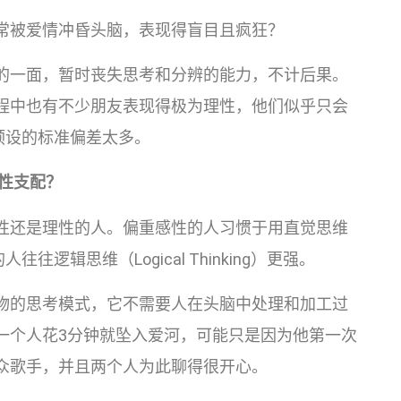
常被爱情冲昏头脑，表现得盲目且疯狂？
的一面，暂时丧失思考和分辨的能力，不计后果。
程中也有不少朋友表现得极为理性，他们似乎只会
预设的标准偏差太多。
性支配？
性还是理性的人。偏重感性的人习惯于用直觉思维
性的人往往逻辑思维（Logical Thinking）更强。
物的思考模式，它不需要人在头脑中处理和加工过
一个人花3分钟就坠入爱河，可能只是因为他第一次
众歌手，并且两个人为此聊得很开心。