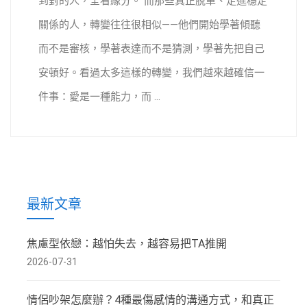
到對的人，全看緣分。 而那些真正脫單、走進穩定
關係的人，轉變往往很相似——他們開始學著傾聽
而不是審核，學著表達而不是猜測，學著先把自己
安頓好。看過太多這樣的轉變，我們越來越確信一
件事：愛是一種能力，而 ...
最新文章
焦慮型依戀：越怕失去，越容易把TA推開
2026-07-31
情侶吵架怎麼辦？4種最傷感情的溝通方式，和真正