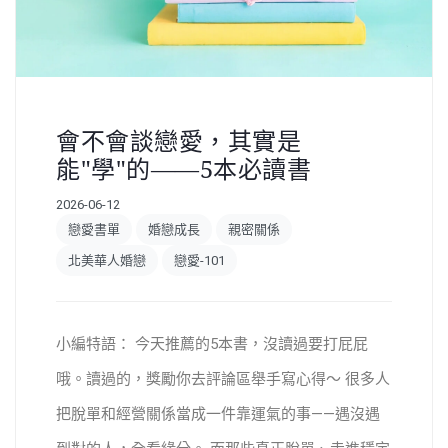
會不會談戀愛，其實是
能"學"的——5本必讀書
2026-06-12
戀愛書單
婚戀成長
親密關係
北美華人婚戀
戀愛-101
小編特語： 今天推薦的5本書，沒讀過要打屁屁
哦。讀過的，獎勵你去評論區舉手寫心得～ 很多人
把脫單和經營關係當成一件靠運氣的事——遇沒遇